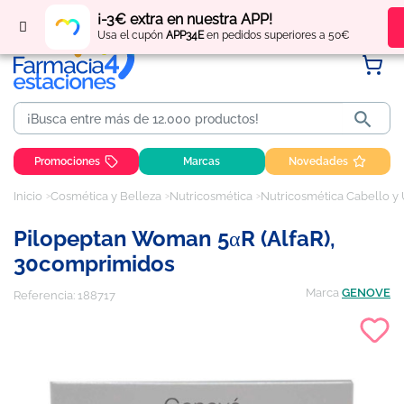
Regístrate
y obtén
puntos
por tus compras
¡-3€ extra en nuestra APP!
Usa el cupón
APP34E
en pedidos superiores a 50€

Promociones
Marcas
Novedades
Inicio
Cosmética y Belleza
Nutricosmética
Nutricosmética Cabello y
Pilopeptan Woman 5αR (alfaR),
30comprimidos
Marca
GENOVE
Referencia:
188717