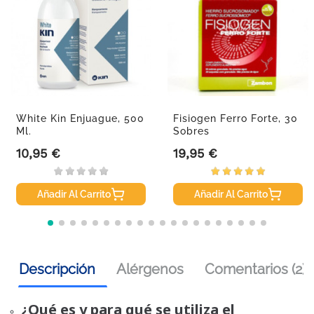
White Kin Enjuague, 500
Fisiogen Ferro Forte, 30
Ml.
Sobres
10,95 €
19,95 €
Precio
Precio
Añadir Al Carrito
Añadir Al Carrito
Descripción
Alérgenos
Comentarios (2)
¿Qué es y para qué se utiliza el