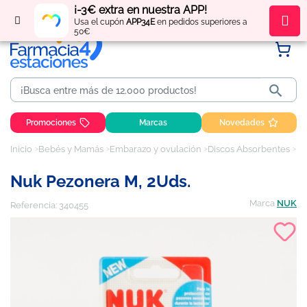
¡-3€ extra en nuestra APP!
Regístrate
y obtén
puntos
por tus compras
Usa el cupón
APP34E
en pedidos superiores a
50€

Promociones
Marcas
Novedades
Inicio
Bebés y Mamás
Embarazo y ovulación
Discos Absorbentes
Nu
Nuk Pezonera M, 2Uds.
Marca
NUK
Referencia:
340455