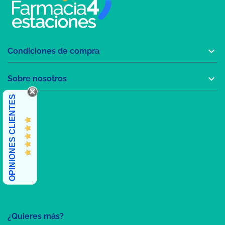

Condiciones de compra

Sobre nosotros
OPINIONES CLIENTES
¿Quieres más?