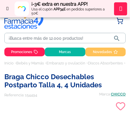
¡-3€ extra en nuestra APP!
Regístrate
y obtén
puntos
por tus compras
Usa el cupón
APP34E
en pedidos superiores a
50€

Promociones
Marcas
Novedades
Inicio
Bebés y Mamás
Embarazo y ovulación
Discos Absorbentes
Br
Braga Chicco Desechables
Postparto Talla 4, 4 Unidades
Marca
CHICCO
Referencia:
154494