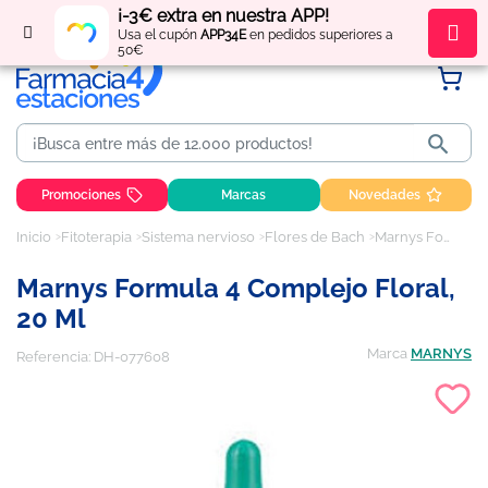
¡-3€ extra en nuestra APP!
Regístrate
y obtén
puntos
por tus compras
Usa el cupón
APP34E
en pedidos superiores a
50€

Promociones
Marcas
Novedades
Inicio
Fitoterapia
Sistema nervioso
Flores de Bach
Marnys Formula 4 Complejo Floral, 20 ml
Marnys Formula 4 Complejo Floral,
20 Ml
Marca
MARNYS
Referencia:
DH-077608