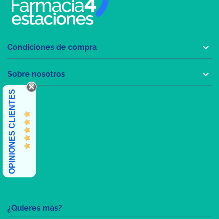

Condiciones de compra

Sobre nosotros
OPINIONES CLIENTES
¿Quieres más?