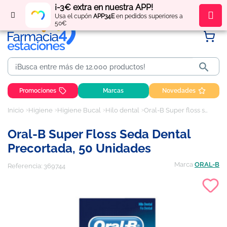
¡-3€ extra en nuestra APP!
Regístrate
y obtén
puntos
por tus compras
Usa el cupón
APP34E
en pedidos superiores a
50€

Promociones
Marcas
Novedades
Inicio
Higiene
Higiene Bucal
Hilo dental
Oral-B Super floss seda dental precortada, 50 unidades
Oral-B Super Floss Seda Dental
Precortada, 50 Unidades
Marca
ORAL-B
Referencia:
369744