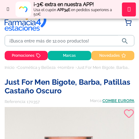
¡-3€ extra en nuestra APP!
Regístrate
y obtén
puntos
por tus compras
Usa el cupón
APP34E
en pedidos superiores a
50€

Promociones
Marcas
Novedades
Inicio
Cosmética y Belleza
Hombre
Just For Men Bigote, Barba, Patillas Castaño Oscuro
Just For Men Bigote, Barba, Patillas
Castaño Oscuro
Marca
COMBE EUROPA
Referencia:
170357