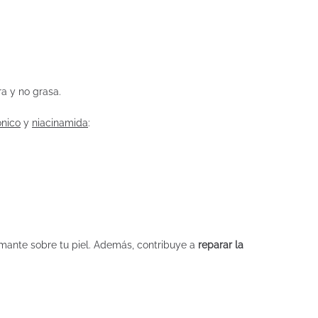
ra y no grasa.
ónico
y
niacinamida
:
lmante sobre tu piel. Además, contribuye a
reparar la