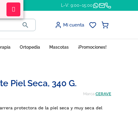
L–V: 9:00–15:00

Mi cuenta
erapia
Ortopedia
Mascotas
¡Promociones!
e Piel Seca, 340 G.
Marca
CERAVE
arrera protectora de la piel seca y muy seca del