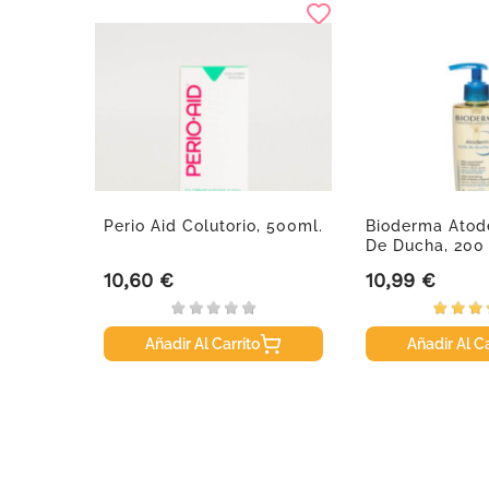
r
Perio Aid Colutorio, 500ml.
Bioderma Atod
De Ducha, 200
10,60 €
10,99 €
Precio
Precio
Añadir Al Carrito
Añadir Al Ca