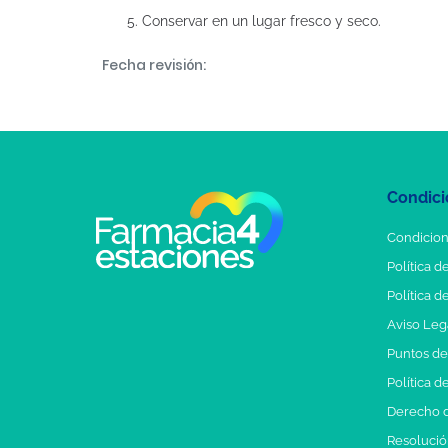
Conservar en un lugar fresco y seco.
Fecha revisión:
Condici
Condicion
Política d
Política d
Aviso Leg
Puntos d
Política d
Derecho d
Resolución