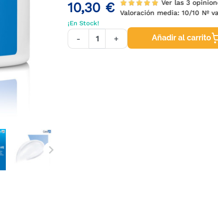
Ver las 3 opinio
10,30 €
Valoración media:
10
/10 Nº 
¡En Stock!
Añadir al carrito
-
+
