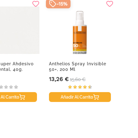
-15%
Super Ahdesivo
Anthelios Spray Invisible
Safor
ental, 40g.
50+, 200 Ml
Íntimo
13,26 €
7,95 
Precio
Precio base
Precio
15,60 €
 Al Carrito
Añadir Al Carrito
A