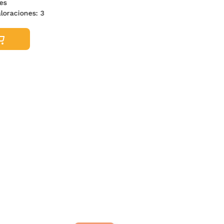
nes
valoraciones:
3