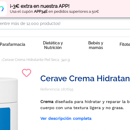
Regístrate
y obtén
puntos
por tus compras
¡-3€ extra en nuestra APP!
Usa el cupón
APP34E
en pedidos superiores a 50€
Dietética y
Bebés y
Parafarmacia
Fitot
Nutrición
mamás
Cerave Crema Hidratante Piel Seca, 340 g.
Cerave Crema Hidratant
Referencia:
187655
Crema
diseñada para hidratar y reparar la b
cuerpo con una textura ligera y no grasa.
Ver descripción completa