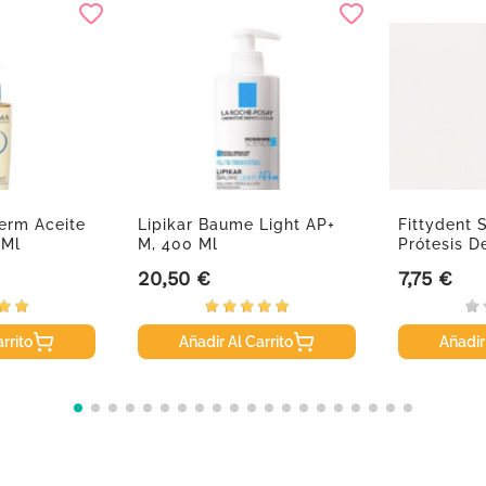
erm Aceite
Lipikar Baume Light AP+
Fittydent 
 Ml
M, 400 Ml
Prótesis D
20,50 €
7,75 €
Precio
Precio
rrito
Añadir Al Carrito
Añadir