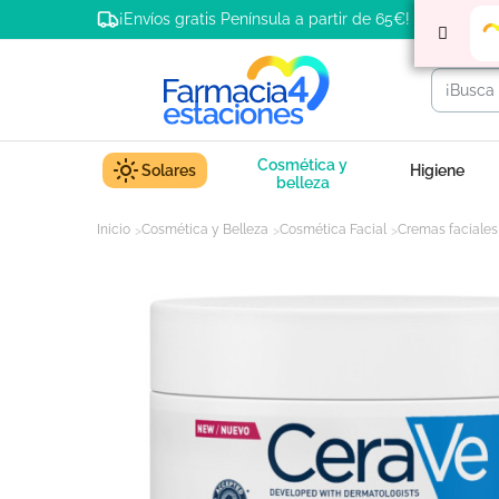
¡Envíos gratis Península a partir de 65€!
Cosmética y
Solares
Higiene
belleza
Inicio
Cosmética y Belleza
Cosmética Facial
Cremas faciales