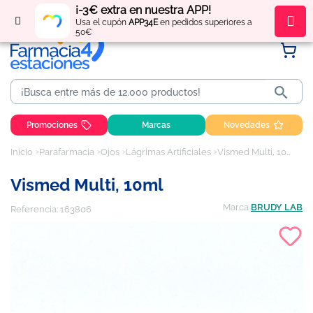
¡-3€ extra en nuestra APP!
Regístrate
y obtén
puntos
por tus compras
Usa el cupón
APP34E
en pedidos superiores a
50€

Promociones
Marcas
Novedades
Inicio
Parafarmacia
Ojos
Lágrimas Artificiales
Vismed Multi, 10ml
Vismed Multi, 10ml
Marca
BRUDY LAB
Referencia:
163806