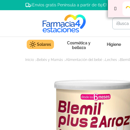
¡Envíos gratis Península a partir de 65€!
Cosmética y
Solares
Higiene
belleza
Inicio
Bebés y Mamás
Alimentación del bebé
Leches
Blemil