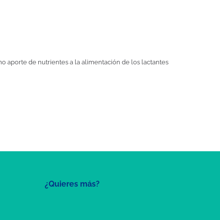
o aporte de nutrientes a la alimentación de los lactantes
¿Quieres más?