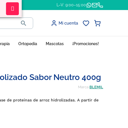
L–V: 9:00–15:00

Mi cuenta
erapia
Ortopedia
Mascotas
¡Promociones!
drolizado Sabor Neutro 400g
Marca
BLEMIL
se de proteínas de arroz hidrolizadas. A partir de