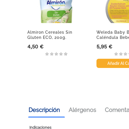
Almiron Cereales Sin
Weleda Baby 
Gluten ECO, 200g.
Caléndula Bebé
25 G
4,50 €
5,95 €
Precio
Precio
Añadir Al Ca
Descripción
Alérgenos
Comentar
Indicaciones