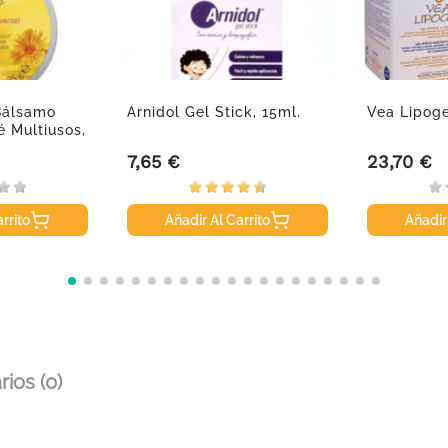
Bálsamo
Arnidol Gel Stick, 15ml.
Vea Lipoge
 Multiusos,
7,65 €
23,70 €
Precio
Precio
rrito
Añadir Al Carrito
Añadir
ios (0)