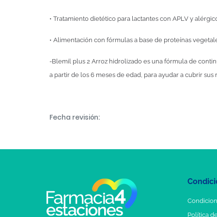
• Tratamiento dietético para lactantes con APLV y alérgico
• Alimentación con fórmulas a base de proteínas vegetales
-Blemil plus 2 Arroz hidrolizado es una fórmula de conti
a partir de los 6 meses de edad, para ayudar a cubrir sus
Fecha revisión:
Condici
Condicion
Política d