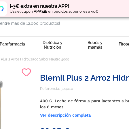
Regístrate
y obtén
puntos
por tus compras
¡-3€ extra en nuestra APP!
Usa el cupón
APP34E
en pedidos superiores a 50€
Dietética y
Bebés y
Parafarmacia
Fitot
Nutrición
mamás
 Plus 2 Arroz Hidrolizado Sabor Neutro 400g
Blemil Plus 2 Arroz Hi
Referencia:
504010
400 G. Leche de fórmula para lactantes a ba
los 6 meses
Ver descripción completa