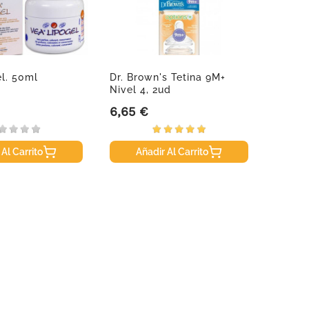
l. 50ml
Dr. Brown's Tetina 9M+
Imuno
Nivel 4, 2ud
120ml
6,65 €
18,95
Precio
Precio
 Al Carrito
Añadir Al Carrito
A