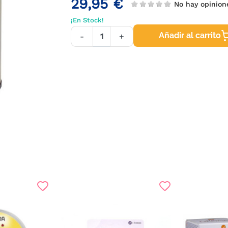
29,95 €
No hay opinion
¡En Stock!
Añadir al carrito
-
+