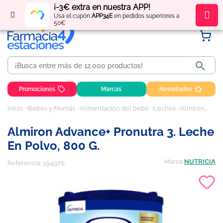
¡-3€ extra en nuestra APP!
Regístrate
y obtén
puntos
por tus compras
Usa el cupón
APP34E
en pedidos superiores a
50€

Promociones
Marcas
Novedades
Inicio
Bebés y Mamás
Alimentación del bebé
Leches
Almiron Advance+ Pronutra 3. Leche en Polvo, 800 g.
Almiron Advance+ Pronutra 3. Leche
En Polvo, 800 G.
Marca
NUTRICIA
Referencia:
194970