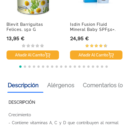
Blevit Barriguitas
Isdin Fusion Fluid
Felices, 150 G
Mineral Baby SPF50+.
50ml
13,95 €
24,95 €
Precio
Precio
Añadir Al Carrito
Añadir Al Carrito
Descripción
Alérgenos
Comentarios (0)
DESCRIPCIÓN
Crecimiento
- Contiene vitaminas A, C y D que contribuyen al normal