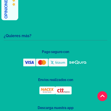
¿Quieres más?
Pago seguro con
Envíos realizados con
keyboard_arrow_up
Descarga nuestra app