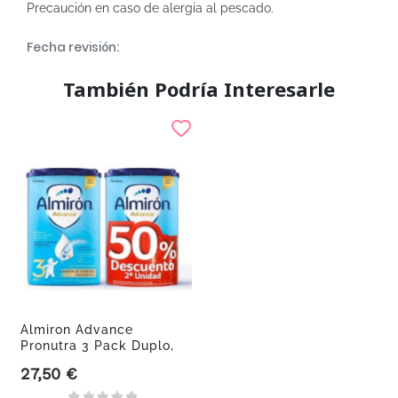
Precaución en caso de alergia al pescado.
Fecha revisión:
También Podría Interesarle
Almiron Advance
Pronutra 3 Pack Duplo,
2x800 G
27,50 €
Precio