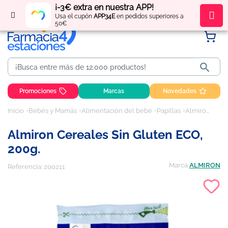
¡-3€ extra en nuestra APP!
Regístrate
y obtén
puntos
por tus compras
Usa el cupón
APP34E
en pedidos superiores a
50€

Promociones
Marcas
Novedades
Inicio
Bebés y Mamás
Alimentación del bebé
Papillas
Almiron Cereales Sin Gluten ECO, 200g.
Almiron Cereales Sin Gluten ECO,
200g.
Marca
ALMIRON
Referencia:
200211