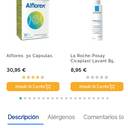
Alflorex, 30 Cápsulas.
La Roche-Posay
Cicaplast Lavant B5,
200ml.
30,95 €
8,95 €
Precio
Precio
Añadir Al Carrito
Añadir Al Carrito
Descripción
Alérgenos
Comentarios (0)