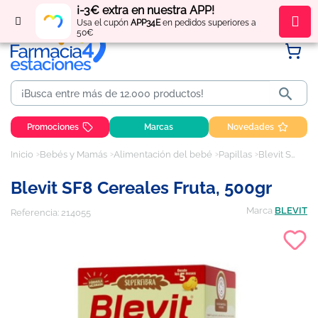
¡-3€ extra en nuestra APP!
Regístrate
y obtén
puntos
por tus compras
Usa el cupón
APP34E
en pedidos superiores a
50€

Promociones
Marcas
Novedades
Inicio
Bebés y Mamás
Alimentación del bebé
Papillas
Blevit SF8 cereales fruta, 500gr
Blevit SF8 Cereales Fruta, 500gr
Marca
BLEVIT
Referencia:
214055