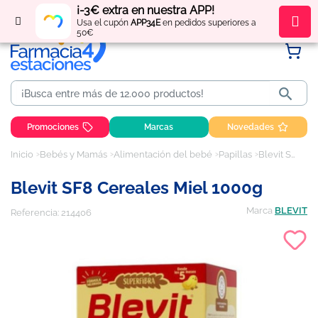
¡-3€ extra en nuestra APP!
Regístrate
y obtén
puntos
por tus compras
Usa el cupón
APP34E
en pedidos superiores a
50€

Promociones
Marcas
Novedades
Inicio
Bebés y Mamás
Alimentación del bebé
Papillas
Blevit SF8 Cereales Miel 1000g
Blevit SF8 Cereales Miel 1000g
Marca
BLEVIT
Referencia:
214406