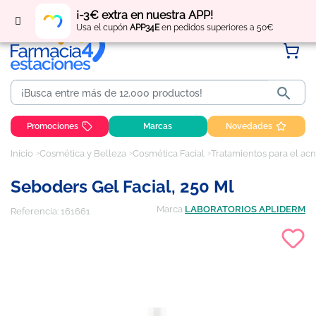
Regístrate
y obtén
puntos
por tus compras
¡-3€ extra en nuestra APP!
Usa el cupón
APP34E
en pedidos superiores a 50€

Promociones
Marcas
Novedades
Inicio
Cosmética y Belleza
Cosmética Facial
Tratamientos para el acn
Seboders Gel Facial, 250 Ml
Marca
LABORATORIOS APLIDERM
Referencia:
161661