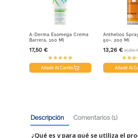
ereales
A-Derma Exomega Crema
Anthelios Spray
.
Barrera, 100 Ml
50+, 200 Ml
17,50 €
13,26 €
Precio
Precio
Preci
15,60 
Añadir Al Carrito
Añadir Al Ca
Descripción
Comentarios (1)
¿Qué es y para qué se utiliza el pr