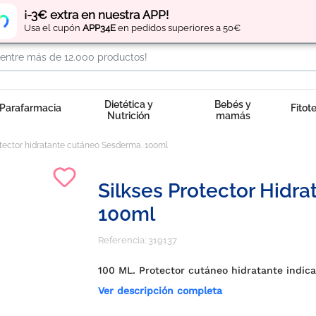
Regístrate
y obtén
puntos
por tus compras
¡-3€ extra en nuestra APP!
Usa el cupón
APP34E
en pedidos superiores a 50€
Dietética y
Bebés y
Parafarmacia
Fitot
Nutrición
mamás
otector hidratante cutáneo Sesderma. 100ml
Silkses Protector Hidr
100ml
Referencia:
319137
100 ML. Protector cutáneo hidratante indica
Ver descripción completa