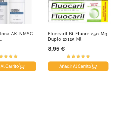
fotona AK-NMSC
Fluocaril Bi-Fluore 250 Mg
Klora
.
Duplo 2x125 Ml
Reequi
Galan
8,95 €
16,65
Precio
Precio
 Al Carrito
Añadir Al Carrito
A