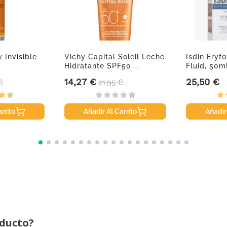
 Invisible
Vichy Capital Soleil Leche
Isdin Ery
Hidratante SPF50,...
Fluid, 50ml
14,27 €
25,50 €
o base
Precio
Precio base
Precio
€
21,95 €
rrito
Añadir Al Carrito
Añadir
oducto?