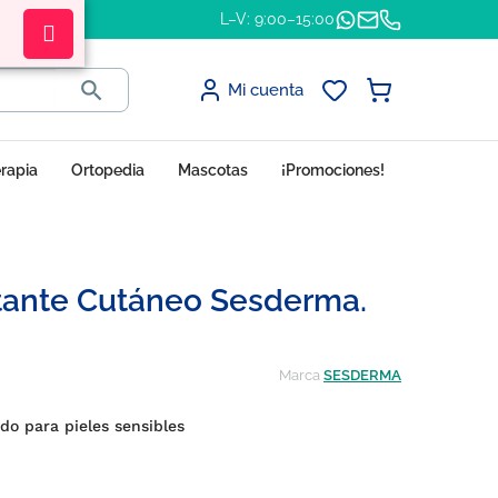
L–V: 9:00–15:00

Mi cuenta
erapia
Ortopedia
Mascotas
¡Promociones!
atante Cutáneo Sesderma.
Marca
SESDERMA
do para pieles sensibles