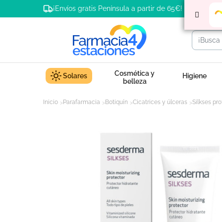
¡Envíos gratis Península a partir de 65€!
Cosmética y
Solares
Higiene
belleza
Inicio
Parafarmacia
Botiquín
Cicatrices y úlceras
Silkses pr