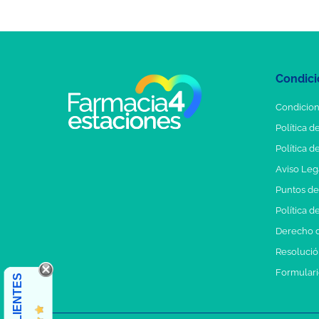
Condici
Condicion
Política d
Política d
Aviso Leg
Puntos d
Política d
Derecho d
Resolución
Formulari