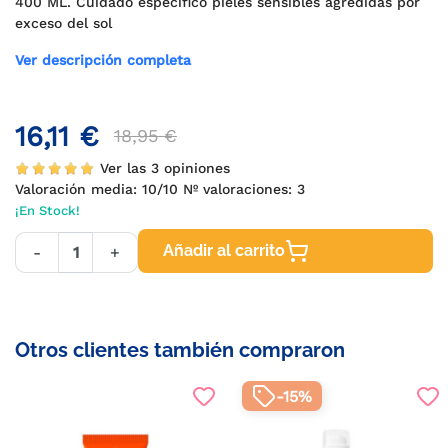
400 ML. Cuidado específico pieles sensibles agredidas por
exceso del sol
Ver descripción completa
16,11 €
18,95 €
Ver las 3 opiniones
Valoración media:
10
/10 Nº valoraciones:
3
¡En Stock!
Añadir al carrito
-
+
Otros clientes también compraron
-15%