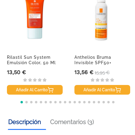
Rilastil Sun System
Anthelios Bruma
Emulsión Color, 50 Ml
Invisible SPF50+
Cuerpo, 200 Ml
13,50 €
13,56 €
Precio
Precio
Precio base
15,95 €
Añadir Al Carrito
Añadir Al Carrito
Descripción
Comentarios (3)