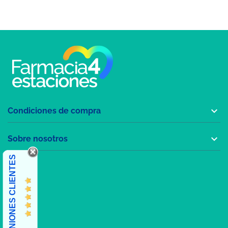

Condiciones de compra

Sobre nosotros
OPINIONES CLIENTES