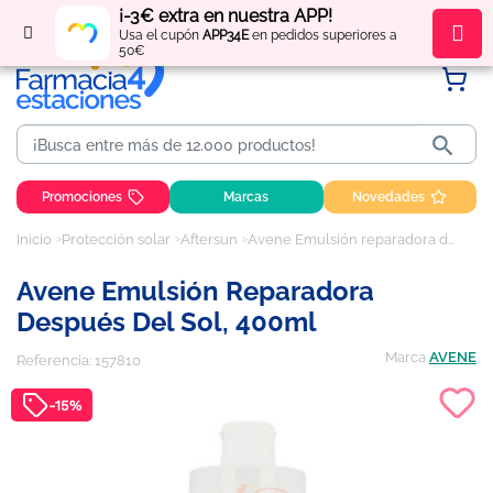
¡-3€ extra en nuestra APP!
Regístrate
y obtén
puntos
por tus compras
Usa el cupón
APP34E
en pedidos superiores a
50€

Promociones
Marcas
Novedades
Inicio
Protección solar
Aftersun
Avene Emulsión reparadora después del sol, 400ml
Avene Emulsión Reparadora
Después Del Sol, 400ml
Marca
AVENE
Referencia:
157810
-15%