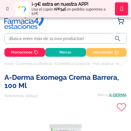
¡-3€ extra en nuestra APP!
Regístrate
y obtén
puntos
por tus compras
Usa el cupón
APP34E
en pedidos superiores a
50€

Promociones
Marcas
Novedades
Inicio
Cosmética y Belleza
Cosmética Corporal
Piel atópica
A-Derma Exomega Crema Barrera, 100 ml
A-Derma Exomega Crema Barrera,
100 Ml
Marca
A-DERMA
Referencia:
268243