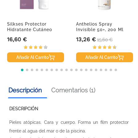
Silkses Protector
Anthelios Spray
Hidratante Cutáneo
Invisible 50+, 200 Ml
Sesderma....
16,60 €
13,26 €
Precio
Precio
Precio base
15,60 €
Añadir Al Carrito
Añadir Al Carrito
Descripción
Comentarios (1)
DESCRIPCIÓN
Pieles atópicas. Cara y cuerpo. Forma un film protector
frente al agua del mar o de la piscina.