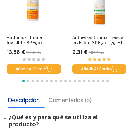
Anthelios Bruma
Anthelios Bruma Fresca
Invisible SPF50+
Invisible SPF50+, 75 Ml
Cuerpo, 200 Ml
13,56 €
9,31 €
Precio
Precio base
Precio
Precio base
15,95 €
10,95 €
Añadir Al Carrito
Añadir Al Carrito
Descripción
Comentarios (0)
¿Qué es y para qué se utiliza el
producto?