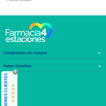

Condiciones de compra

Sobre nosotros
OPINIONES CLIENTES