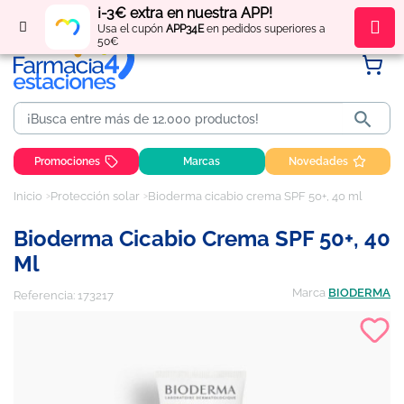
¡-3€ extra en nuestra APP!
Regístrate
y obtén
puntos
por tus compras
Usa el cupón
APP34E
en pedidos superiores a
50€

Promociones
Marcas
Novedades
Inicio
Protección solar
Bioderma cicabio crema SPF 50+, 40 ml
Bioderma Cicabio Crema SPF 50+, 40
Ml
Marca
BIODERMA
Referencia:
173217