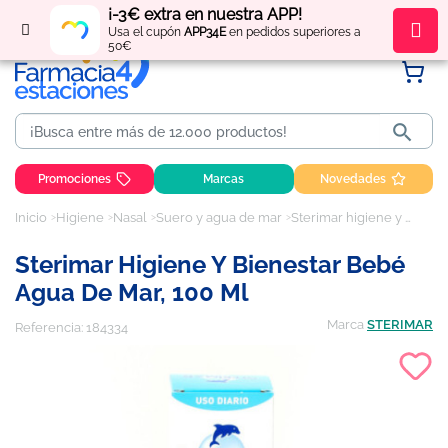
¡-3€ extra en nuestra APP!
Regístrate
y obtén
puntos
por tus compras
Usa el cupón
APP34E
en pedidos superiores a
50€

Promociones
Marcas
Novedades
Inicio
Higiene
Nasal
Suero y agua de mar
Sterimar higiene y bienestar bebé agua de mar, 100 ml
Sterimar Higiene Y Bienestar Bebé
Agua De Mar, 100 Ml
Marca
STERIMAR
Referencia:
184334