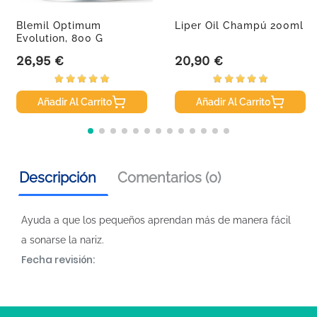
Blemil Optimum
Liper Oil Champú 200ml
Evolution, 800 G
26,95 €
20,90 €
Precio
Precio
Añadir Al Carrito
Añadir Al Carrito
Descripción
Comentarios (0)
Ayuda a que los pequeños aprendan más de manera fácil
a sonarse la nariz.
Fecha revisión: