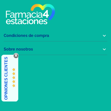

Condiciones de compra

Sobre nosotros
OPINIONES CLIENTES