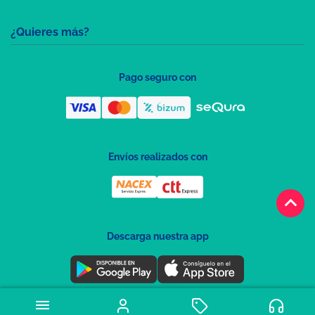
¿Quieres más?
Pago seguro con
Envíos realizados con
keyboard_arrow_up
Descarga nuestra app