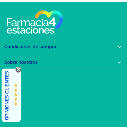

Condiciones de compra

Sobre nosotros
OPINIONES CLIENTES