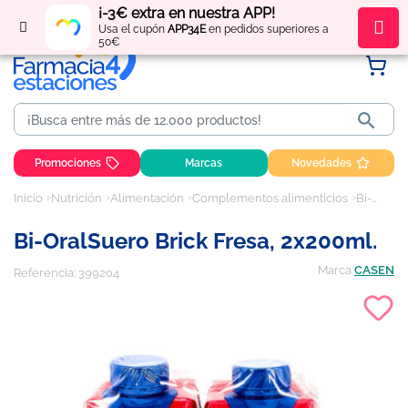
¡-3€ extra en nuestra APP!
Regístrate
y obtén
puntos
por tus compras
Usa el cupón
APP34E
en pedidos superiores a
50€

Promociones
Marcas
Novedades
Inicio
Nutrición
Alimentación
Complementos alimenticios
Bi-OralSuero brick fresa, 2x200ml.
Bi-OralSuero Brick Fresa, 2x200ml.
Marca
CASEN
Referencia:
399204