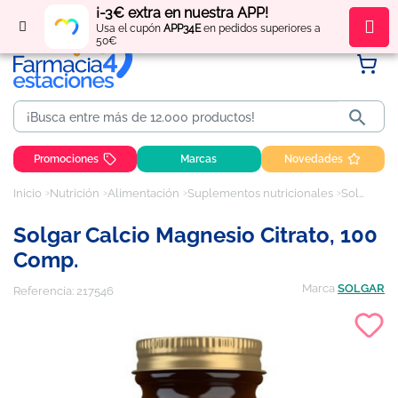
¡-3€ extra en nuestra APP!
Regístrate
y obtén
puntos
por tus compras
Usa el cupón
APP34E
en pedidos superiores a
50€

Promociones
Marcas
Novedades
Inicio
Nutrición
Alimentación
Suplementos nutricionales
Solgar Calcio Magnesio Citrato, 100 Comp.
Solgar Calcio Magnesio Citrato, 100
Comp.
Marca
SOLGAR
Referencia:
217546