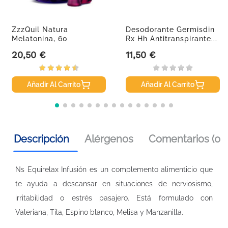
ZzzQuil Natura
Desodorante Germisdin
Melatonina, 60
Rx Hh Antitranspirante...
Gominolas
20,50 €
11,50 €
Precio
Precio
Añadir Al Carrito
Añadir Al Carrito
Descripción
Alérgenos
Comentarios (0)
Ns Equirelax Infusión es un complemento alimenticio que
te ayuda a descansar en situaciones de nerviosismo,
irritabilidad o estrés pasajero. Está formulado con
Valeriana, Tila, Espino blanco, Melisa y Manzanilla.