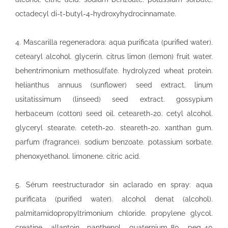
octadecyl di-t-butyl-4-hydroxyhydrocinnamate.
4. Mascarilla regeneradora: aqua purificata (purified water).
cetearyl alcohol. glycerin. citrus limon (lemon) fruit water.
behentrimonium methosulfate. hydrolyzed wheat protein.
helianthus annuus (sunflower) seed extract. linum
usitatissimum (linseed) seed extract. gossypium
herbaceum (cotton) seed oil. ceteareth-20. cetyl alcohol.
glyceryl stearate. ceteth-20. steareth-20. xanthan gum.
parfum (fragrance). sodium benzoate. potassium sorbate.
phenoxyethanol. limonene. citric acid.
5. Sérum reestructurador sin aclarado en spray: aqua
purificata (purified water). alcohol denat (alcohol).
palmitamidopropyltrimonium chloride. propylene glycol.
creatine. allantoin panthenol. quaternium-80. peg-40