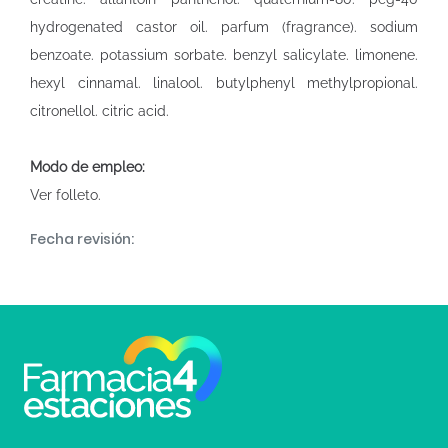
hydrogenated castor oil. parfum (fragrance). sodium
benzoate. potassium sorbate. benzyl salicylate. limonene.
hexyl cinnamal. linalool. butylphenyl methylpropional.
citronellol. citric acid.
Modo de empleo:
Ver folleto.
Fecha revisión: