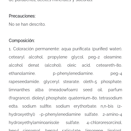
Precauciones:
No se han descrito.
Composición:
1. Coloración permanente: aqua purificata (purified water).
cetearyl alcohol. propylene glycol. peg-2 oleamine.
alcohol denat (alcohol). oleic acid. ceteareth-80.
ethanolamine. p-phenylenediamine. peg-4
rapeseedamide. glyceryl stearate. oleth-5 phosphate.
limnanthes alba (meadowfoam) seed oil. parfum
(fragrance). dioleyl phosphate. quaternium-80. tetrasodium
edta. sodium sulfite. sodium erythorbate. n,n-bis (2-
hydroxyethyl) -p-phenylenediamine sulfate. 2-amino-4
hydroxyethylaminoanisole sulfate. 4-chlororesorcinol.
hexyl cinnamal. benzyl salicylate. limonene. linalool.