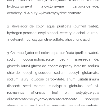
hydroxyisohexyl 3-cyclohexene carboxaldehyde.
octadecyl di-t-butyl-4-hydroxyhydrocinnamate.
2. Revelador de color: aqua purificata (purified water).
hydrogen peroxide. cetyl alcohol. cetearyl alcohol. laureth-
3. ceteareth-20. oxyquinoline sulfate. phosphoric acid.
3. Champú fijador del color: aqua purificata (purified water).
sodium cocoamphoacetate. peg-4 rapeseedamide.
glycerin. lauryl glucoside. cocamidopropyl betaine. sodium
chloride. decyl glucoside. sodium cocoyl glutamate.
sodium lauryl glucose carboxylate. linum usitatissimum
(linseed) seed extract. eucalyptus globulus leaf oil.
rosmarinus officinalis leaf oil. polyglyceryl-4
diisostearate/polyhydroxystearate/sebacate. isopropyl
alcohol. citric acid. sodium benzoate. potassium sorbate.