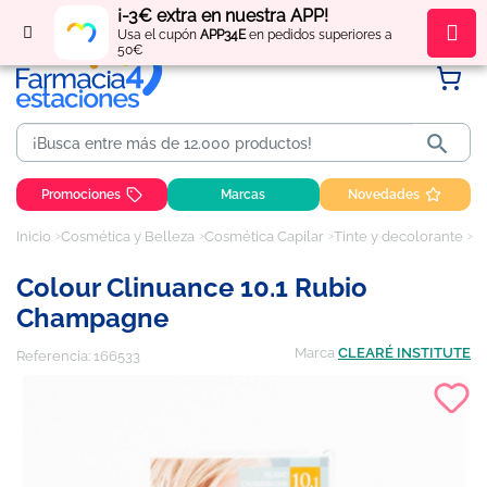
¡-3€ extra en nuestra APP!
Regístrate
y obtén
puntos
por tus compras
Usa el cupón
APP34E
en pedidos superiores a
50€

Promociones
Marcas
Novedades
Inicio
Cosmética y Belleza
Cosmética Capilar
Tinte y decolorante
C
Colour Clinuance 10.1 Rubio
Champagne
Marca
CLEARÉ INSTITUTE
Referencia:
166533