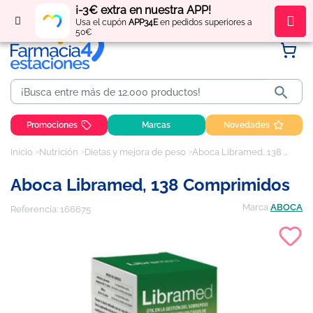
¡-3€ extra en nuestra APP!
Regístrate
y obtén
puntos
por tus compras
Usa el cupón
APP34E
en pedidos superiores a
50€

Promociones
Marcas
Novedades
Inicio
Nutrición
Dietas y mejora de peso
Aboca Libramed, 138 comprimidos
Aboca Libramed, 138 Comprimidos
Marca
ABOCA
Referencia:
166675