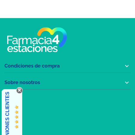

Condiciones de compra

Sobre nosotros
OPINIONES CLIENTES