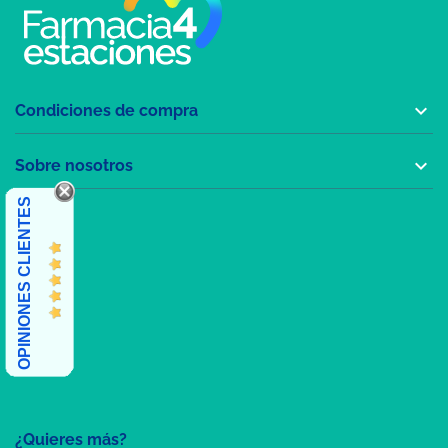

Condiciones de compra

Sobre nosotros
OPINIONES CLIENTES
¿Quieres más?