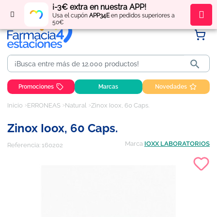
¡-3€ extra en nuestra APP!
Regístrate
y obtén
puntos
por tus compras
Usa el cupón
APP34E
en pedidos superiores a
50€

Promociones
Marcas
Novedades
Inicio
ERRONEAS
Natural
Zinox Ioox, 60 Caps.
Zinox Ioox, 60 Caps.
Marca
IOXX LABORATORIOS
Referencia:
160202