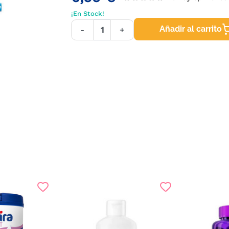
¡En Stock!
Añadir al carrito
-
+