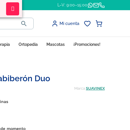
L–V: 9:00–15:00

Mi cuenta
erapia
Ortopedia
Mascotas
¡Promociones!
iabiberón Duo
Marca
SUAVINEX
inas
s de momento