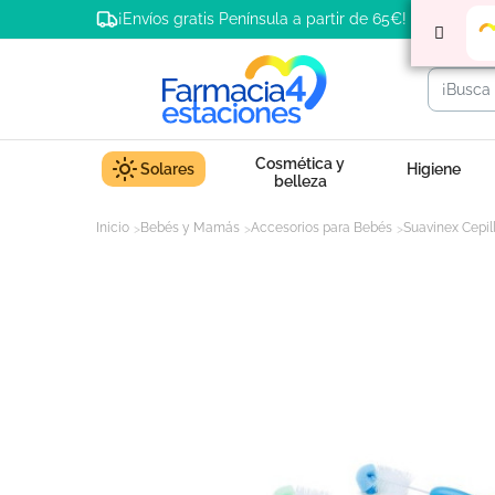
¡Envíos gratis Península a partir de 65€!
Cosmética y
Solares
Higiene
belleza
Inicio
Bebés y Mamás
Accesorios para Bebés
Suavinex Cepil