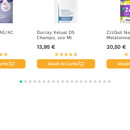
 AE/AC
Ducray Kelual DS
ZzzQuil Na
Champú, 100 Ml
Melatonina
13,95 €
20,50 €
Precio
Precio
rrito
Añadir Al Carrito
Añadir