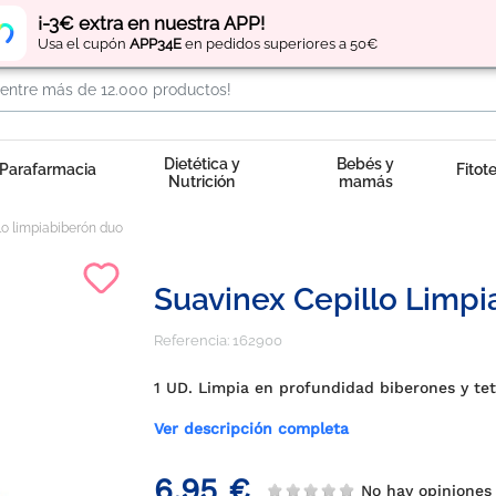
Regístrate
y obtén
puntos
por tus compras
¡-3€ extra en nuestra APP!
Usa el cupón
APP34E
en pedidos superiores a 50€
Dietética y
Bebés y
Parafarmacia
Fitot
Nutrición
mamás
lo limpiabiberón duo
Suavinex Cepillo Limp
Referencia:
162900
1 UD. Limpia en profundidad biberones y tet
Ver descripción completa
6,95 €
No hay opinione