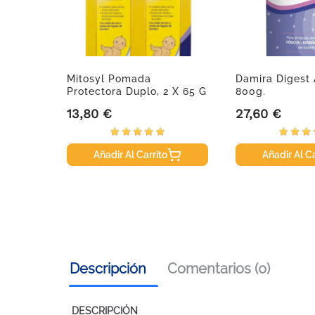
 Gel-
Mitosyl Pomada
Damira Digest
Protectora Duplo, 2 X 65 G
800g.
13,80 €
27,60 €
Precio
Precio
Añadir Al Carrito
Añadir Al Ca
Descripción
Comentarios (0)
DESCRIPCIÓN