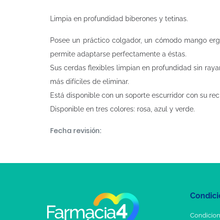
Limpia en profundidad biberones y tetinas.
Posee un práctico colgador, un cómodo mango ergon
permite adaptarse perfectamente a éstas.
Sus cerdas flexibles limpian en profundidad sin rayar
más difíciles de eliminar.
Está disponible con un soporte escurridor con su rec
Disponible en tres colores: rosa, azul y verde.
Fecha revisión:
Condici
Condicion