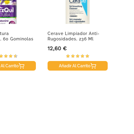
tura
Cerave Limpiador Anti-
Aboca 
, 60 Gominolas
Rugosidades, 236 Ml
Micro
12,60 €
9,05 
Precio
Precio
 Al Carrito
Añadir Al Carrito
A