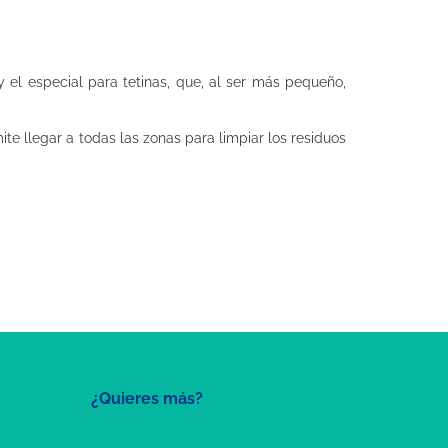
el especial para tetinas, que, al ser más pequeño,
ite llegar a todas las zonas para limpiar los residuos
¿Quieres más?