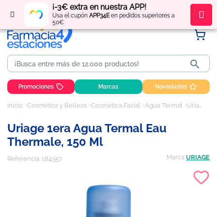
¡-3€ extra en nuestra APP!
Regístrate
y obtén
puntos
por tus compras
Usa el cupón
APP34E
en pedidos superiores a
50€

Promociones
Marcas
Novedades
Inicio
Cosmética y Belleza
Cosmética Facial
Agua Termal
Uriage 1era agua termal Eau Thermale, 150 ml
Uriage 1era Agua Termal Eau
Thermale, 150 Ml
Marca
URIAGE
Referencia:
184357