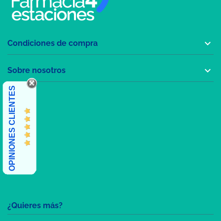

Condiciones de compra

Sobre nosotros
OPINIONES CLIENTES
¿Quieres más?