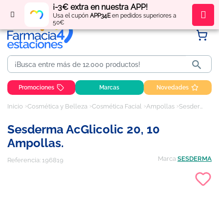
¡-3€ extra en nuestra APP!
Regístrate
y obtén
puntos
por tus compras
Usa el cupón
APP34E
en pedidos superiores a
50€

Promociones
Marcas
Novedades
Inicio
Cosmética y Belleza
Cosmética Facial
Ampollas
Sesderma AcGlicolic 20, 10 Ampollas.
Sesderma AcGlicolic 20, 10
Ampollas.
Marca
SESDERMA
Referencia:
196819