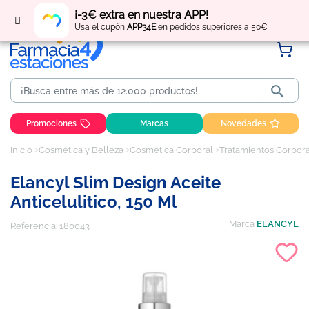
Regístrate
y obtén
puntos
por tus compras
¡-3€ extra en nuestra APP!
Usa el cupón
APP34E
en pedidos superiores a 50€

Promociones
Marcas
Novedades
Inicio
Cosmética y Belleza
Cosmética Corporal
Tratamientos Corpor
Elancyl Slim Design Aceite
Anticelulitico, 150 Ml
Marca
ELANCYL
Referencia:
180043