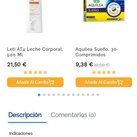
Leti AT4 Leche Corporal,
Aquilea Sueño, 30
500 Ml
Comprimidos
21,50 €
9,38 €
Precio
Precio
Precio base
12,50 €
Añadir Al Carrito
Añadir Al Carrito
Descripción
Comentarios (0)
Indicaciones