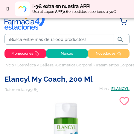
Regístrate
y obtén
puntos
por tus compras
¡-3€ extra en nuestra APP!
Usa el cupón
APP34E
en pedidos superiores a 50€

Promociones
Marcas
Novedades
Inicio
Cosmética y Belleza
Cosmética Corporal
Tratamientos Corpor
Elancyl My Coach, 200 Ml
Marca
ELANCYL
Referencia:
195185