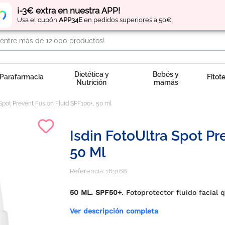
Regístrate
y obtén
puntos
por tus compras
¡-3€ extra en nuestra APP!
Usa el cupón
APP34E
en pedidos superiores a 50€
Dietética y
Bebés y
Parafarmacia
Fitot
Nutrición
mamás
 Spot Prevent Fusion Fluid SPF100+, 50 ml
Isdin FotoUltra Spot Pr
50 Ml
Referencia:
163168
50 ML. SPF50+
. Fotoprotector fluido facial
Ver descripción completa