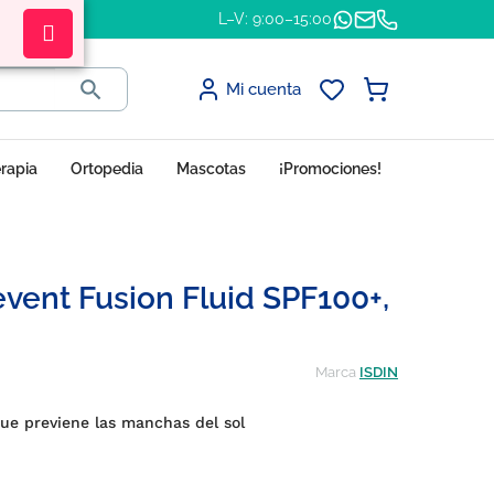
L–V: 9:00–15:00

Mi cuenta
erapia
Ortopedia
Mascotas
¡Promociones!
event Fusion Fluid SPF100+,
Marca
ISDIN
 que previene las manchas del sol