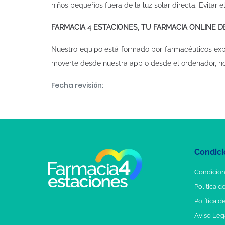
niños pequeños fuera de la luz solar directa. Evitar 
FARMACIA 4 ESTACIONES, TU FARMACIA ONLINE 
Nuestro equipo está formado por farmacéuticos ex
moverte desde nuestra app o desde el ordenador, n
Fecha revisión:
Condici
Condicion
Política d
Política d
Aviso Leg