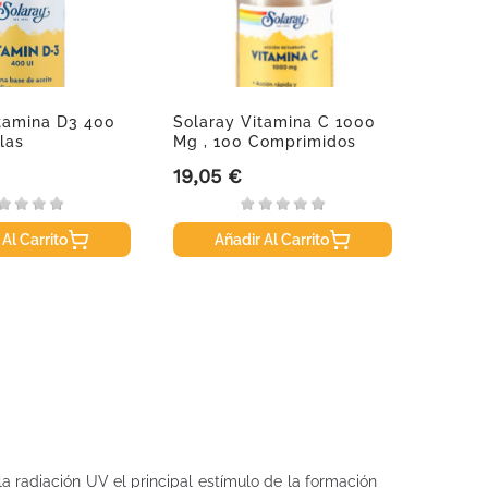
itamina D3 400
Solaray Vitamina C 1000
Aquile
las
Mg , 100 Comprimidos
Colag
Compr
19,05 €
9,50 
Precio
Precio
 Al Carrito
Añadir Al Carrito
A
la radiación UV el principal estímulo de la formación