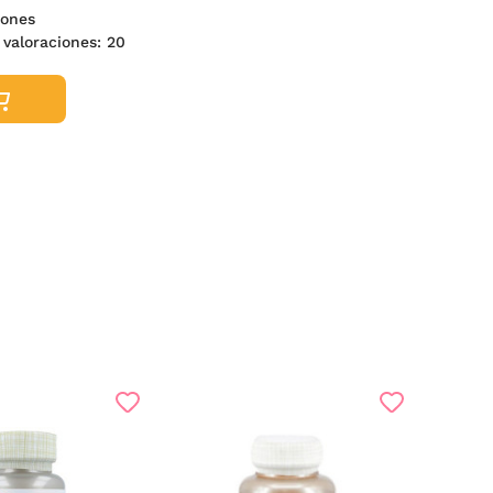
niones
º valoraciones:
20