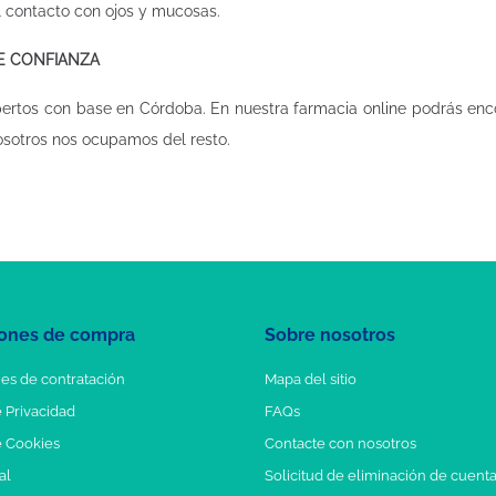
el contacto con ojos y mucosas.
DE CONFIANZA
pertos con base en Córdoba. En nuestra
farmacia online
podrás enco
osotros nos ocupamos del resto.
ones de compra
Sobre nosotros
es de contratación
Mapa del sitio
e Privacidad
FAQs
e Cookies
Contacte con nosotros
al
Solicitud de eliminación de cuent