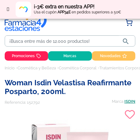
Regístrate
y obtén
puntos
por tus compras
¡-3€ extra en nuestra APP!
Usa el cupón
APP34E
en pedidos superiores a 50€

Promociones
Marcas
Novedades
Inicio
Cosmética y Belleza
Cosmética Corporal
Tratamientos Corpor
Woman Isdin Velastisa Reafirmante
Posparto, 200ml.
Marca
ISDIN
Referencia:
152792