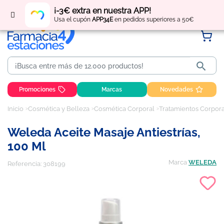
Regístrate
y obtén
puntos
por tus compras
¡-3€ extra en nuestra APP!
Usa el cupón
APP34E
en pedidos superiores a 50€

Promociones
Marcas
Novedades
Inicio
Cosmética y Belleza
Cosmética Corporal
Tratamientos Corpor
Weleda Aceite Masaje Antiestrías,
100 Ml
Marca
WELEDA
Referencia:
308199