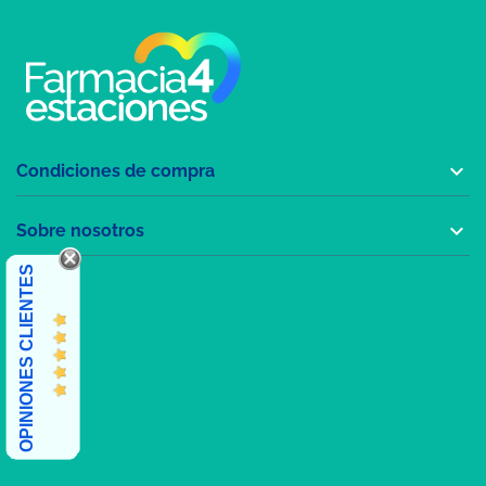

Condiciones de compra

Sobre nosotros
OPINIONES CLIENTES