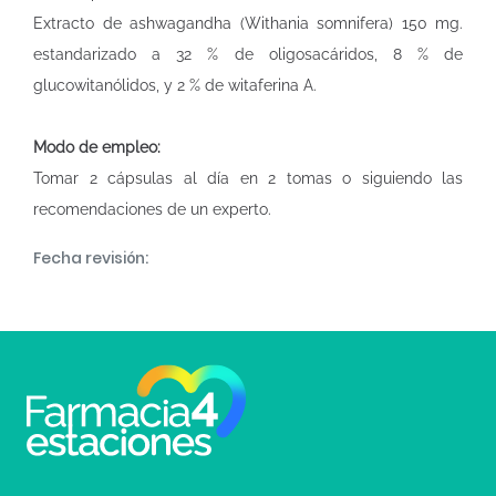
Extracto de ashwagandha (Withania somnifera) 150 mg.
estandarizado a 32 % de oligosacáridos, 8 % de
glucowitanólidos, y 2 % de witaferina A.
Modo de empleo:
Tomar 2 cápsulas al día en 2 tomas o siguiendo las
recomendaciones de un experto.
Fecha revisión: