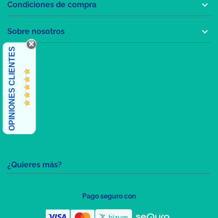

Condiciones de compra

Sobre nosotros
OPINIONES CLIENTES
¿Quieres más?
Pago seguro con