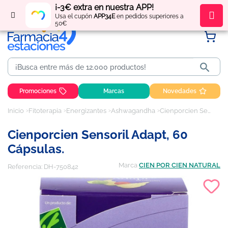
¡-3€ extra en nuestra APP!
Regístrate
y obtén
puntos
por tus compras
Usa el cupón
APP34E
en pedidos superiores a
50€

Promociones
Marcas
Novedades
Inicio
Fitoterapia
Energizantes
Ashwagandha
Cienporcien Sensoril Adapt, 60 cápsulas.
Cienporcien Sensoril Adapt, 60
Cápsulas.
Marca
CIEN POR CIEN NATURAL
Referencia:
DH-750842