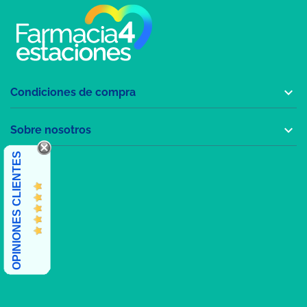

Condiciones de compra

Sobre nosotros
OPINIONES CLIENTES