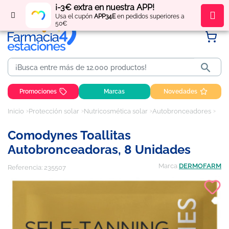
¡-3€ extra en nuestra APP!
Regístrate
y obtén
puntos
por tus compras
Usa el cupón
APP34E
en pedidos superiores a
50€

Promociones
Marcas
Novedades
Inicio
Protección solar
Nutricosmética solar
Autobronceadores
Com
Comodynes Toallitas
Autobronceadoras, 8 Unidades
Marca
DERMOFARM
Referencia:
235507