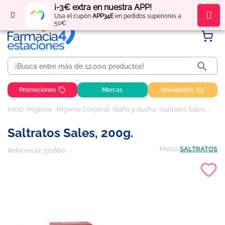
¡-3€ extra en nuestra APP!
Regístrate
y obtén
puntos
por tus compras
Usa el cupón
APP34E
en pedidos superiores a
50€

Promociones
Marcas
Novedades
Inicio
Higiene
Higiene Corporal
Baño y ducha
Saltratos Sales, 200g.
Saltratos Sales, 200g.
Marca
SALTRATOS
Referencia:
371880