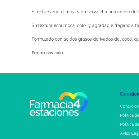
El gel-champú limpia y preserva el manto ácido de l
Su textura espumosa, color y agradable fragancia fa
Formulado con ácidos grasos derivados del coco, q
Fecha revisión:
Condici
Condicion
Política d
Política d
Aviso Leg