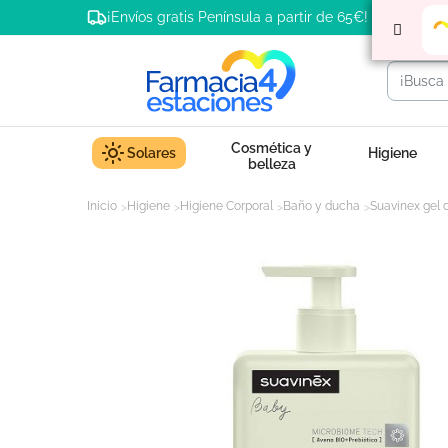
¡Envíos gratis Península a partir de 65€!
Cosmética y
Solares
Higiene
belleza
Inicio
Higiene
Higiene Corporal
Baño y ducha
Suavinex gel 