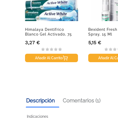
ngado,
Himalaya Dentifrico
Bexident Fresh
Blanco Gel Activado, 75
Spray, 15 Ml
Ml.
3,27 €
5,15 €
Precio
Precio
Añadir Al Carrito
Añadir Al Ca
Descripción
Comentarios (1)
Indicaciones