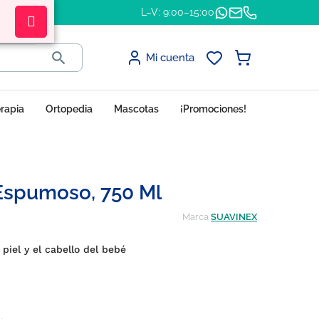
L–V: 9:00–15:00

Mi cuenta
erapia
Ortopedia
Mascotas
¡Promociones!
Espumoso, 750 Ml
Marca
SUAVINEX
 piel y el cabello del bebé