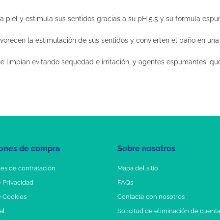
a piel y estimula sus sentidos gracias a su pH 5.5 y su fórmula esp
vorecen la estimulación de sus sentidos y convierten el baño en una
ue limpian evitando sequedad e irritación, y agentes espumantes, 
ones de compra
Sobre nosotros
es de contratación
Mapa del sitio
e Privacidad
FAQs
e Cookies
Contacte con nosotros
al
Solicitud de eliminación de cuent