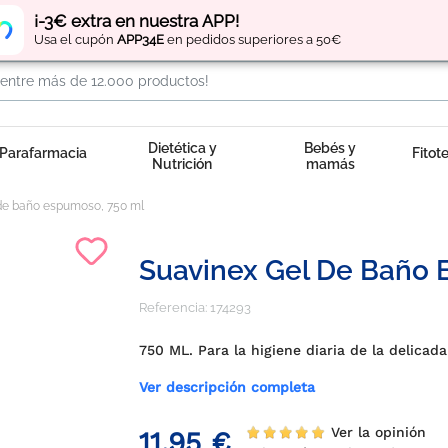
Regístrate
y obtén
puntos
por tus compras
¡-3€ extra en nuestra APP!
Usa el cupón
APP34E
en pedidos superiores a 50€
Dietética y
Bebés y
Parafarmacia
Fitot
Nutrición
mamás
de baño espumoso, 750 ml
Suavinex Gel De Baño 
Referencia:
174293
750 ML. Para la higiene diaria de la delicada
Ver descripción completa
Ver la opinión
11,95 €