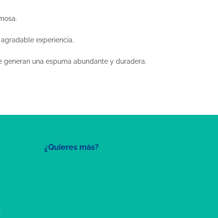
umosa.
 agradable experiencia.
que generan una espuma abundante y duradera.
¿Quieres más?
a