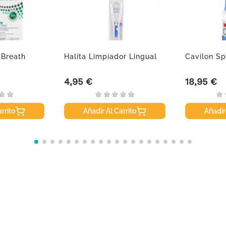
 Breath
Halita Limpiador Lingual
Cavilon Sp
4,95 €
18,95 €
Precio
Precio
rrito
Añadir Al Carrito
Añadir