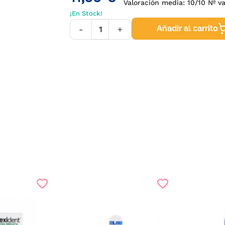
Valoración media:
10
/10 Nº va
¡En Stock!
Añadir al carrito
-
+