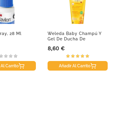
ray, 28 Ml
Weleda Baby Champú Y
Fluoca
Gel De Ducha De
Duplo 
Caléndula....
8,60 €
8,95 
Precio
Precio
 Al Carrito
Añadir Al Carrito
A