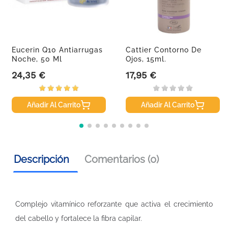
Eucerin Q10 Antiarrugas
Cattier Contorno De
Noche, 50 Ml
Ojos, 15ml.
24,35 €
17,95 €
Precio
Precio
Añadir Al Carrito
Añadir Al Carrito
Descripción
Comentarios (0)
Complejo vitamínico reforzante que activa el crecimiento
del cabello y fortalece la fibra capilar.