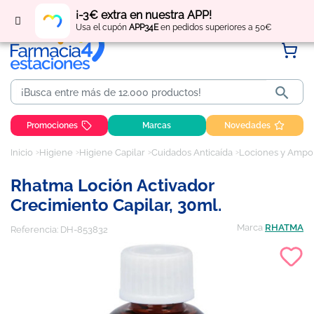
Regístrate
y obtén
puntos
por tus compras
¡-3€ extra en nuestra APP!
Usa el cupón
APP34E
en pedidos superiores a 50€

Promociones
Marcas
Novedades
Inicio
Higiene
Higiene Capilar
Cuidados Anticaída
Lociones y Ampol
Rhatma Loción Activador
Crecimiento Capilar, 30ml.
Marca
RHATMA
Referencia:
DH-853832