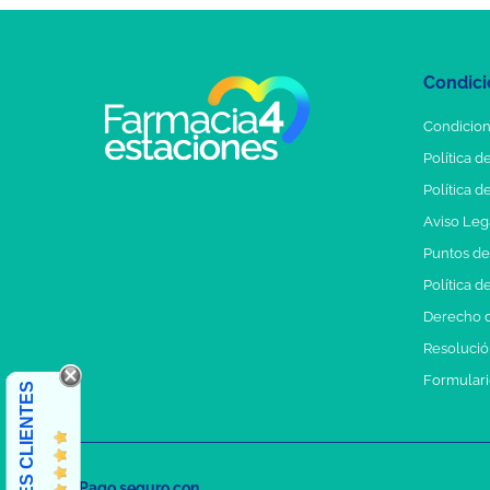
Condici
Condicion
Política d
Política d
Aviso Leg
Puntos d
Política d
Derecho d
Resolución
Formulari
OPINIONES CLIENTES
Pago seguro con