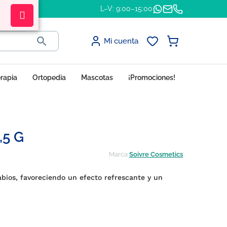
L–V: 9:00–15:00

Mi cuenta
erapia
Ortopedia
Mascotas
¡Promociones!
,5 G
Marca
Soivre Cosmetics
abios, favoreciendo un efecto refrescante y un