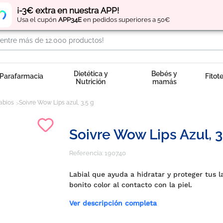
Regístrate
y obtén
puntos
por tus compras
¡-3€ extra en nuestra APP!
Usa el cupón
APP34E
en pedidos superiores a 50€
Dietética y
Bebés y
Parafarmacia
Fitot
Nutrición
mamás
labios
Soivre Wow Lips azul, 3,5 g
Soivre Wow Lips Azul, 3
Referencia:
190740
Labial que ayuda a hidratar y proteger tus l
bonito color al contacto con la piel.
Ver descripción completa