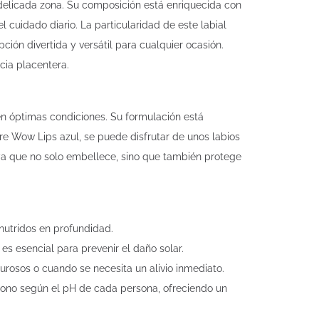
 delicada zona. Su composición está enriquecida con
l cuidado diario. La particularidad de este labial
ción divertida y versátil para cualquier ocasión.
cia placentera.
en óptimas condiciones. Su formulación está
vre Wow Lips azul, se puede disfrutar de unos labios
, ya que no solo embellece, sino que también protege
 nutridos en profundidad.
es esencial para prevenir el daño solar.
urosos o cuando se necesita un alivio inmediato.
el tono según el pH de cada persona, ofreciendo un