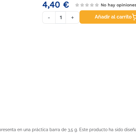
4,40 €
No hay opinione
Añadir al carrito
-
+
presenta en una práctica barra de 3,5 g. Este producto ha sido diseñ