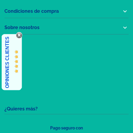

Condiciones de compra

Sobre nosotros
OPINIONES CLIENTES
¿Quieres más?
Pago seguro con