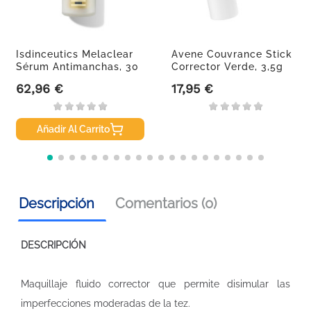
Isdinceutics Melaclear
Avene Couvrance Stick
Sérum Antimanchas, 30
Corrector Verde, 3,5g
Ml
62,96 €
17,95 €
Precio
Precio
Añadir Al Carrito
Descripción
Comentarios (0)
DESCRIPCIÓN
Maquillaje fluido corrector que permite disimular las
imperfecciones moderadas de la tez.