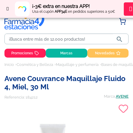
Regístrate
y obtén
puntos
por tus compras
¡-3€ extra en nuestra APP!
Usa el cupón
APP34E
en pedidos superiores a 50€

Promociones
Marcas
Novedades
Inicio
Cosmética y Belleza
Maquillaje y perfumería
Bases de maquill
Avene Couvrance Maquillaje Fluido
4, Miel, 30 Ml
Marca
AVENE
Referencia:
184212