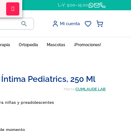
L–V: 9:00–15:00

Mi cuenta
erapia
Ortopedia
Mascotas
¡Promociones!
ntima Pediatrics, 250 Ml
Marca
CUMLAUDE LAB
ra niñas y preadolescentes
 de momento