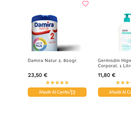
Damira Natur 2, 800gr.
Germisdin Higi
nid.
Corporal, 1 Litr
23,50 €
11,80 €
Precio
Precio
Añadir Al Carrito
Añadir Al Ca