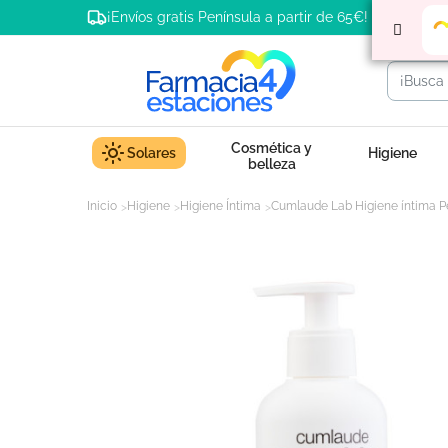
¡Envíos gratis Península a partir de 65€!
Cosmética y
Solares
Higiene
belleza
Inicio
Higiene
Higiene Íntima
Cumlaude Lab Higiene íntima Pe