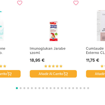
ene
Imunoglukan Jarabe
Cumlaude 
o.
120ml
Externo CL
18,95 €
11,75 €
Precio
Precio
rrito
Añadir Al Carrito
Añadir