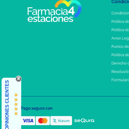
Condici
Condicion
Política d
Política d
Aviso Leg
Puntos d
Política d
Derecho d
Resolución
Formulari
OPINIONES CLIENTES
Pago seguro con