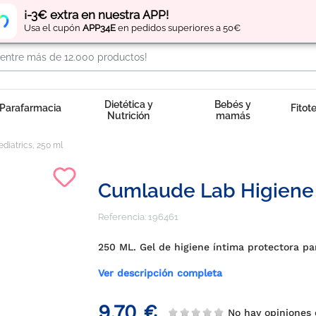
Regístrate
y obtén
puntos
por tus compras
¡-3€ extra en nuestra APP!
Usa el cupón
APP34E
en pedidos superiores a 50€
Dietética y
Bebés y
Parafarmacia
Fitot
Nutrición
mamás
diatrics, 250 ml
Cumlaude Lab Higiene Í
Referencia:
196461
250 ML. Gel de higiene íntima protectora pa
Ver descripción completa
9,70 €
No hay opiniones