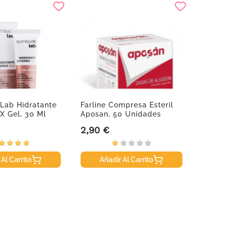
-1
Lab Hidratante
Farline Compresa Esteril
Noton
X Gel, 30 Ml
Aposan, 50 Unidades
Algod
2,90 €
2,51 
Precio
Precio
 Al Carrito
Añadir Al Carrito
A