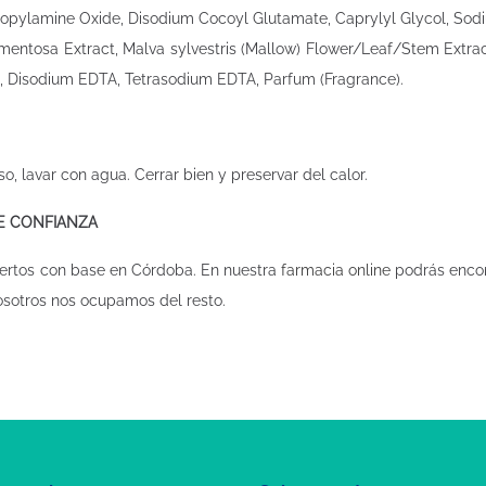
ylamine Oxide, Disodium Cocoyl Glutamate, Caprylyl Glycol, Sodiu
 tomentosa Extract, Malva sylvestris (Mallow) Flower/Leaf/Stem Extrac
 Disodium EDTA, Tetrasodium EDTA, Parfum (Fragrance).
so, lavar con agua. Cerrar bien y preservar del calor.
DE CONFIANZA
ertos con base en Córdoba. En nuestra
farmacia online
podrás encon
osotros nos ocupamos del resto.