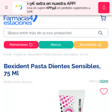
¡-3€ extra en nuestra APP!
Regístrate
y obtén
puntos
por tus compras
Usa el cupón
APP34E
en pedidos superiores a
50€

Promociones
Marcas
Novedades
Inicio
Higiene
Bexident Pasta Dientes Sensibles, 75 ml
Bexident Pasta Dientes Sensibles,
75 Ml
Marca
ISDIN
Referencia:
164020