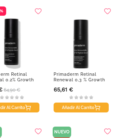
5%
erm Retinal
Primaderm Retinal
l 0.2% Growth
Renewal 0,3 % Growth
+...
Factor...
€
65,61 €
Precio base
Precio
64,90 €
dir Al Carrito
Añadir Al Carrito
O
NUEVO