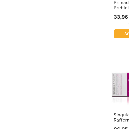
Primad
Prebio
33,96
Precio
Añ
Singul
Raffer