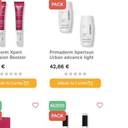
PACK
derm Xpert
Primaderm Xpertsun
sion Booster
Urban advance light
...
texture,...
 €
42,66 €
Precio
dir Al Carrito
Añadir Al Carrito
O
NUEVO
PACK