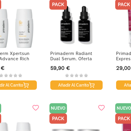
PACK
PACK
erm Xpertsun
Primaderm Radiant
Prima
Advance Rich
Dual Serum, Oferta
Expres
...
Duplo 2x...
Peptide
 €
59,90 €
29,00
Precio
Precio
ir Al Carrito
Añadir Al Carrito
Aña
NUEVO
NUEV
PACK
PACK