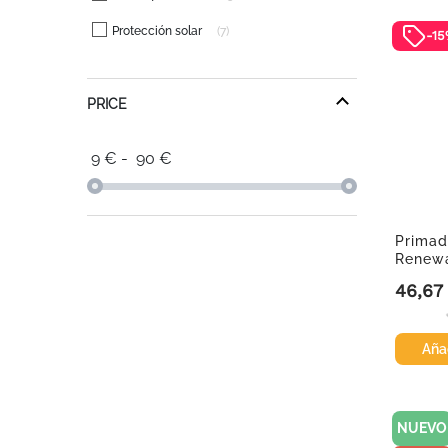
Protección solar
7
-1
PRICE
9
€
-
90
€
Primad
Renewa
Factor +
46,67
Precio
Añad
NUEVO