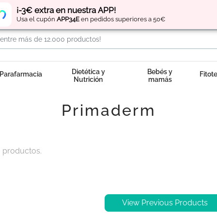
Regístrate
y obtén
puntos
por tus compras
¡-3€ extra en nuestra APP!
Usa el cupón
APP34E
en pedidos superiores a 50€
Dietética y
Bebés y
Parafarmacia
Fitot
Nutrición
mamás
Primaderm
 productos.
View Previous Products