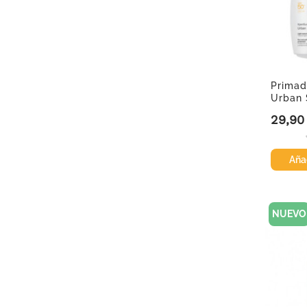
Primad
Urban 
duplo..
29,90
Precio
Añad
NUEVO