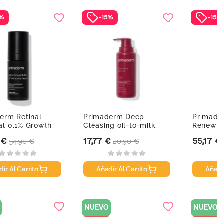
5%
-15%
-1
erm Retinal
Primaderm Deep
Primad
l 0.1% Growth
Cleasing oil-to-milk,
Renewa
...
200 ml
Factor 
 €
17,77 €
55,17 
Precio base
Precio
Precio base
Precio
54,90 €
20,90 €
ir Al Carrito
Añadir Al Carrito
Aña
NUEVO
NUEV