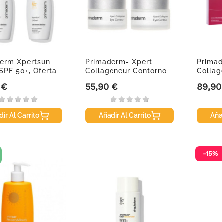
erm Xpertsun
Primaderm- Xpert
Prima
SPF 50+, Oferta
Collageneur Contorno
Collag
.
de ojos...
Oferta.
 €
55,90 €
89,90
Precio
Precio
ir Al Carrito
Añadir Al Carrito
Aña
-15%