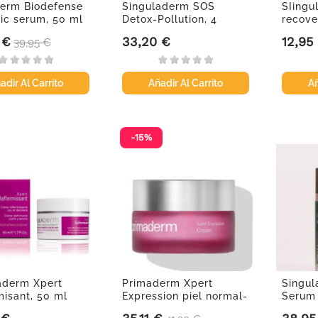
erm Biodefense
Singuladerm SOS
SIingu
tic serum, 50 ml
Detox-Pollution, 4
recove
viales x...
200ml
 €
33,20 €
12,95
Precio base
Precio
Precio
39,95 €
adir Al Carrito
Añadir Al Carrito
Añ
-15%
aderm Xpert
Primaderm Xpert
Singul
misant, 50 ml
Expression piel normal-
Serum 
seca, 50 ml