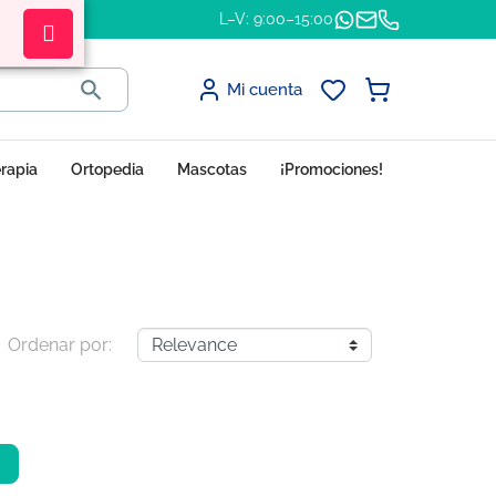
L–V: 9:00–15:00

Mi cuenta
erapia
Ortopedia
Mascotas
¡Promociones!
Ordenar por: