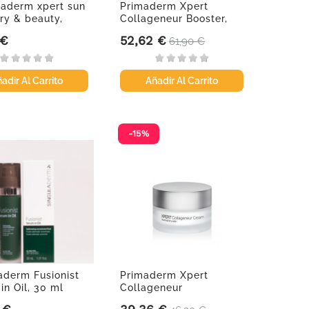
laderm xpert sun
Primaderm Xpert
ry & beauty,
Collageneur Booster,
2x10 ml
 €
52,62 €
Precio
Precio base
61,90 €
adir Al Carrito
Añadir Al Carrito
-15%
aderm Fusionist
Primaderm Xpert
in Oil, 30 ml
Collageneur
normal/dry skin, 50 ml