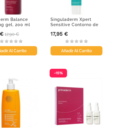
derm Balance
Singuladerm Xpert
ng gel, 200 ml
Sensitive Contorno de
Ojos,...
 €
17,95 €
Precio base
Precio
17,90 €
adir Al Carrito
Añadir Al Carrito
-15%