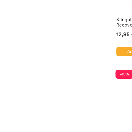
SIingu
Recove
200ml
12,95
Precio
Añ
-15%