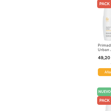
PACK
Primad
Urban 
Texture,
49,20
Precio
Añad
NUEVO
PACK