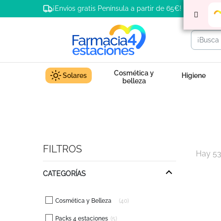
¡Envíos gratis Península a partir de 65€!
Cosmética y
Solares
Higiene
belleza
FILTROS
Hay 53
CATEGORÍAS
Cosmética y Belleza
40
Packs 4 estaciones
5