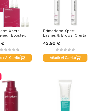
derm Xpert
Primaderm Xpert
eneur Booster,
Lashes & Brows, Oferta
..
Duplo
 €
43,90 €
Precio
dir Al Carrito
Añadir Al Carrito