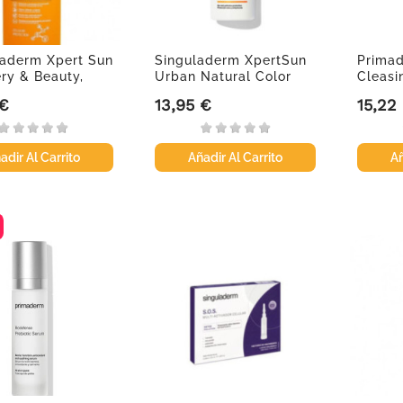
laderm Xpert Sun
Singuladerm XpertSun
Prima
ry & Beauty,
Urban Natural Color
Cleasi
High...
 €
13,95 €
15,22
Precio
Precio
adir Al Carrito
Añadir Al Carrito
Añ