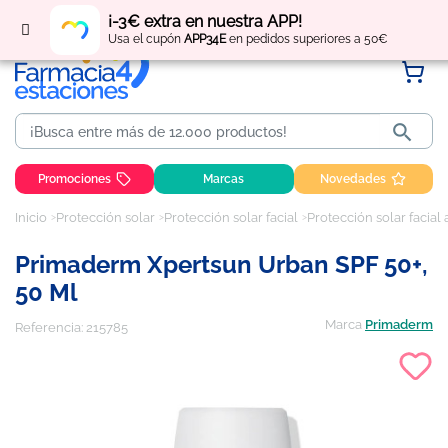
Regístrate
y obtén
puntos
por tus compras
¡-3€ extra en nuestra APP!
Usa el cupón
APP34E
en pedidos superiores a 50€

Promociones
Marcas
Novedades
Inicio
Protección solar
Protección solar facial
Protección solar facial
Primaderm Xpertsun Urban SPF 50+,
50 Ml
Marca
Primaderm
Referencia:
215785