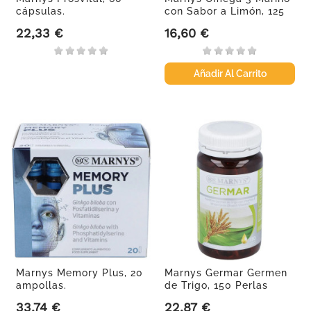
cápsulas.
con Sabor a Limón, 125
ml
22,33 €
16,60 €
Precio
Precio
Añadir Al Carrito
Marnys Memory Plus, 20
Marnys Germar Germen
ampollas.
de Trigo, 150 Perlas
33,74 €
22,87 €
Precio
Precio