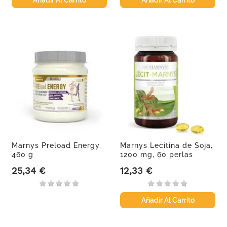
Marnys Preload Energy,
Marnys Lecitina de Soja,
460 g
1200 mg, 60 perlas
25,34 €
12,33 €
Precio
Precio
Añadir Al Carrito