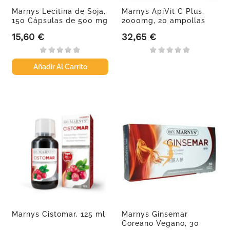
Marnys Lecitina de Soja,
Marnys ApiVit C Plus,
150 Cápsulas de 500 mg
2000mg, 20 ampollas
15,60 €
32,65 €
Precio
Precio
Añadir Al Carrito
Marnys Cistomar, 125 ml
Marnys Ginsemar
Coreano Vegano, 30