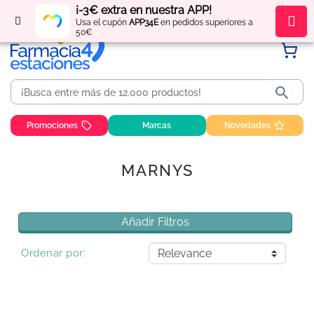
¡-3€ extra en nuestra APP!
Regístrate
y obtén
puntos
por tus compras
Usa el cupón
APP34E
en pedidos superiores a
50€

Promociones
Marcas
Novedades
MARNYS
Añadir Filtros
Ordenar por: