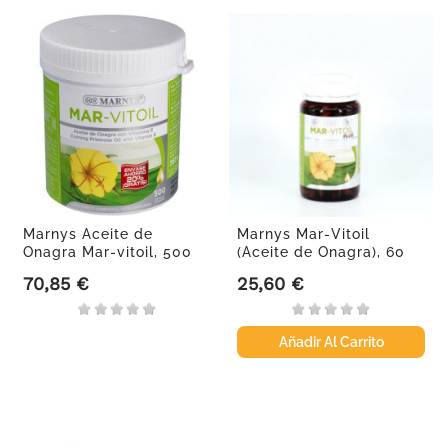
Marnys Aceite de
Marnys Mar-Vitoil
Onagra Mar-vitoil, 500
(Aceite de Onagra), 60
mg, 500...
perlas...
70,85 €
25,60 €
Precio
Precio
Añadir Al Carrito