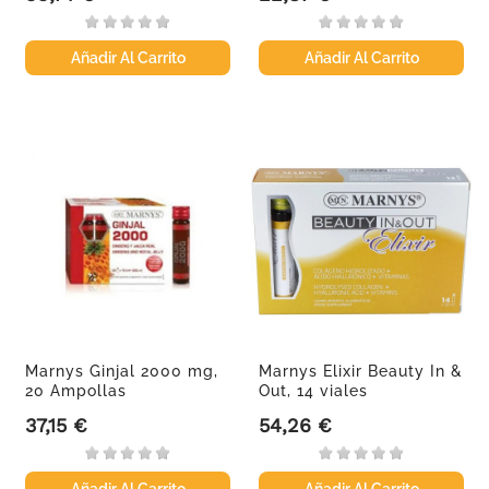
Añadir Al Carrito
Añadir Al Carrito
Marnys Ginjal 2000 mg,
Marnys Elixir Beauty In &
20 Ampollas
Out, 14 viales
37,15 €
54,26 €
Precio
Precio
Añadir Al Carrito
Añadir Al Carrito