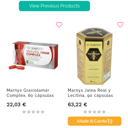
View Previous Products
Marnys Graviolamar
Marnys Jalea Real y
Complex, 60 cápsulas
Lecitina, 90 cápsulas
sin...
22,03 €
63,22 €
Precio
Precio
Añadir Al Carrito