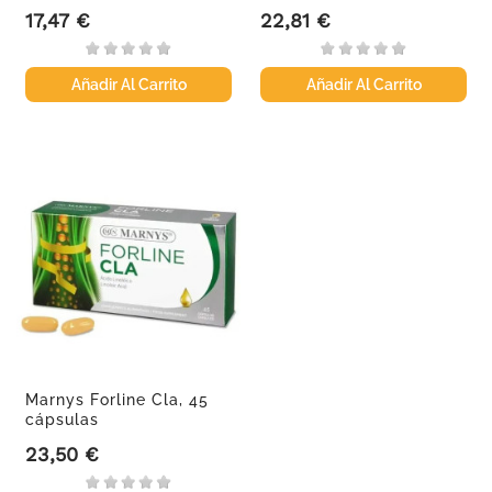
cápsulas
17,47 €
22,81 €
Precio
Precio
Añadir Al Carrito
Añadir Al Carrito
Marnys Forline Cla, 45
cápsulas
23,50 €
Precio