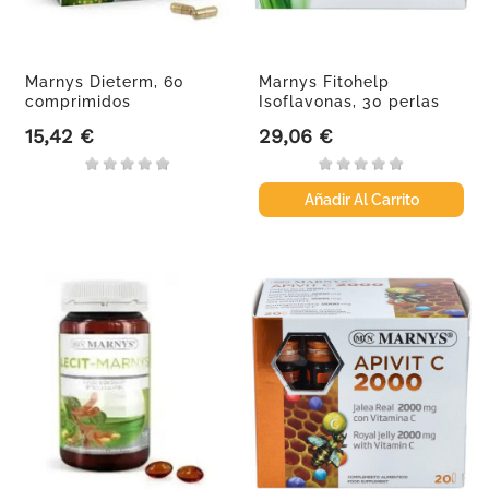
Marnys Dieterm, 60
Marnys Fitohelp
comprimidos
Isoflavonas, 30 perlas
15,42 €
29,06 €
Precio
Precio
Añadir Al Carrito