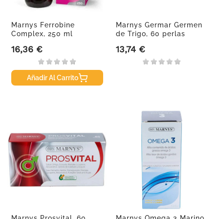
Marnys Ferrobine
Marnys Germar Germen
Complex, 250 ml
de Trigo, 60 perlas
16,36 €
13,74 €
Precio
Precio
Añadir Al Carrito
Marnys Prosvital, 60
Marnys Omega 3 Marino