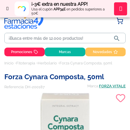
¡-3€ extra en nuestra APP!
Regístrate
y obtén
puntos
por tus compras
Usa el cupón
APP34E
en pedidos superiores a
50€

Promociones
Marcas
Novedades
Inicio
Fitoterapia
Herbolario
Forza Cynara Composta, 50ml
Forza Cynara Composta, 50ml
Marca
FORZA VITALE
Referencia:
DH-200187