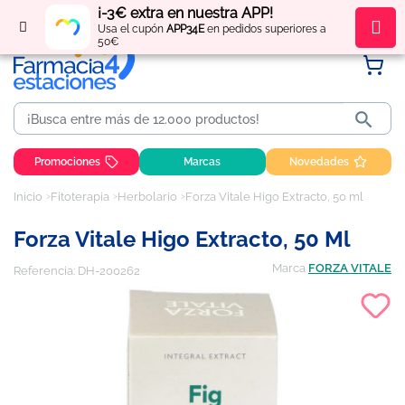
¡-3€ extra en nuestra APP!
Regístrate
y obtén
puntos
por tus compras
Usa el cupón
APP34E
en pedidos superiores a
50€

Promociones
Marcas
Novedades
Inicio
Fitoterapia
Herbolario
Forza Vitale Higo Extracto, 50 ml
Forza Vitale Higo Extracto, 50 Ml
Marca
FORZA VITALE
Referencia:
DH-200262