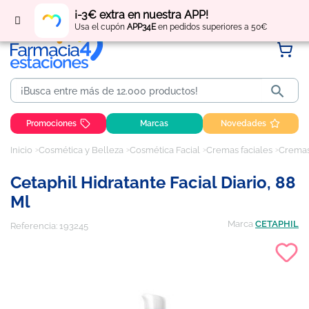
Regístrate
y obtén
puntos
por tus compras
¡-3€ extra en nuestra APP!
Usa el cupón
APP34E
en pedidos superiores a 50€

Promociones
Marcas
Novedades
Inicio
Cosmética y Belleza
Cosmética Facial
Cremas faciales
Cremas
Cetaphil Hidratante Facial Diario, 88
Ml
Marca
CETAPHIL
Referencia:
193245