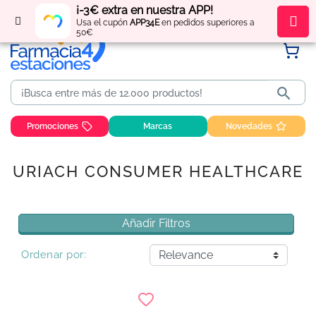
¡-3€ extra en nuestra APP!
Regístrate
y obtén
puntos
por tus compras
Usa el cupón
APP34E
en pedidos superiores a
50€

Promociones
Marcas
Novedades
URIACH CONSUMER HEALTHCARE
Añadir Filtros
Ordenar por: