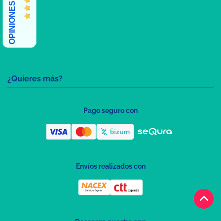
OPINIONES CLIENTES
¿Quieres más?
Pago seguro con
Envíos realizados con
keyboard_arrow_up