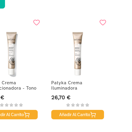
a Crema
Patyka Crema
cionadora - Tono
Iluminadora
, 50 ml
Perfeccionadora, 50ml
 €
26,70 €
Precio
dir Al Carrito
Añadir Al Carrito