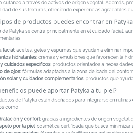
io cutáneo a través de activos de origen vegetal. Además, pre
lidad de sus texturas, ofreciendo experiencias agradables du
ipos de productos puedes encontrar en Patyka
de Patyka se centra principalmente en el cuidado facial, au
entarias:
 facial
: aceites, geles y espumas que ayudan a eliminar impur
ntos hidratantes
: cremas y emulsiones que favorecen la hidrat
y cuidados específicos
: productos orientados a necesidades 
o de ojos
: fórmulas adaptadas a la zona delicada del contorn
ión solar y cuidados complementarios
: productos que ayudan
eneficios puede aportar Patyka a tu piel?
uctos de Patyka están diseñados para integrarse en rutinas 
ios como:
dratación y confort
: gracias a ingredientes de origen vegetal
speto por la piel
: cosmética certificada que busca minimizar 