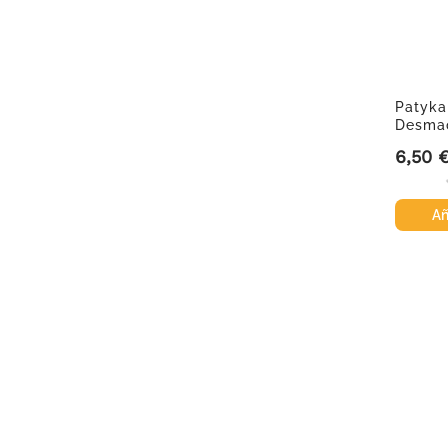
Patyka
Desmaq
Calman
6,50 
Precio
Añ