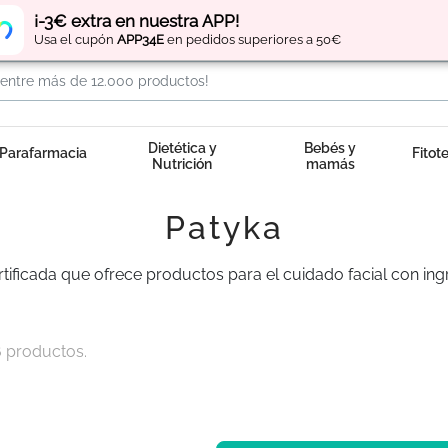
Regístrate
y obtén
puntos
por tus compras
¡-3€ extra en nuestra APP!
Usa el cupón
APP34E
en pedidos superiores a 50€
Dietética y
Bebés y
Parafarmacia
Fitot
Nutrición
mamás
Patyka
ificada que ofrece productos para el cuidado facial con ingr
 productos.