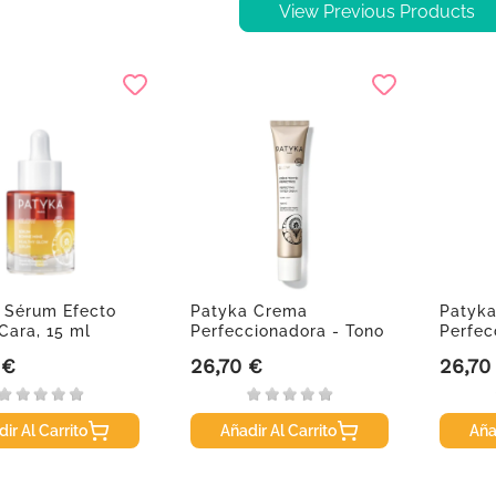
View Previous Products
 Sérum Efecto
Patyka Crema
Patyk
Cara, 15 ml
Perfeccionadora - Tono
Perfec
Claro, 30 ml
Dorado
 €
26,70 €
26,70
Precio
Precio
ir Al Carrito
Añadir Al Carrito
Aña