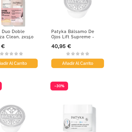
 Duo Doble
Patyka Bálsamo De
za Clean, 2x150
Ojos Lift Supreme -
Recarga,...
 €
40,95 €
Precio
adir Al Carrito
Añadir Al Carrito
-30%