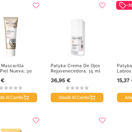
-3
 Mascarilla
Patyka Crema De Ojos
Patyka
 Piel Nueva, 30
Rejuvenecedora, 15 ml
Labios
 €
36,95 €
15,37
Precio
Precio
ir Al Carrito
Añadir Al Carrito
Aña