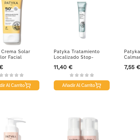
 Crema Solar
Patyka Tratamiento
Patyka
lor Facial
Localizado Stop-
Calman
.
Granos, 15 ml
 €
11,40 €
7,55 
Precio
Precio
ir Al Carrito
Añadir Al Carrito