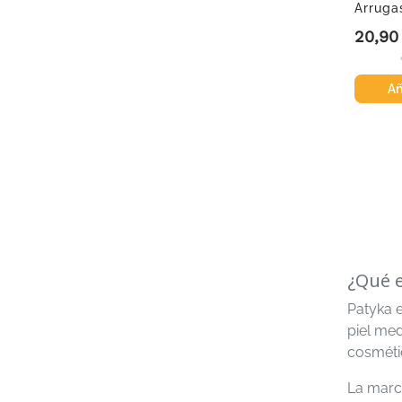
Arruga
ml
20,90
Precio
Añ
¿Qué e
Patyka 
piel med
cosmétic
La marc