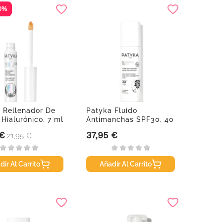
0%
 Rellenador De
Patyka Fluido
 Hialurónico, 7 ml
Antimanchas SPF30, 40
ml
 €
37,95 €
Precio base
Precio
21,95 €
dir Al Carrito
Añadir Al Carrito