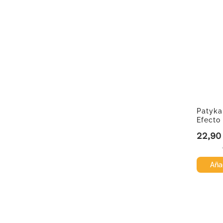
Patyka
Efecto
ml
22,90
Precio
Añad