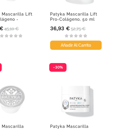
 Mascarilla Lift
Patyka Mascarilla Lift
lágeno -
Pro-Colágeno, 50 ml
,...
 €
36,93 €
Precio base
Precio
Precio base
45,10 €
52,75 €
Añadir Al Carrito
-30%
 Mascarilla
Patyka Mascarilla