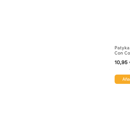
Patyka
Con Co
SPF50..
10,95
Precio
Añad