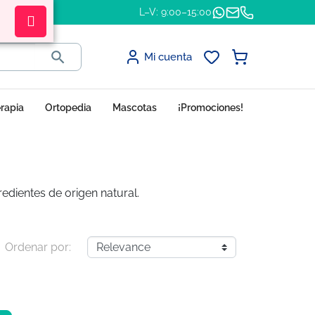
L–V: 9:00–15:00

Mi cuenta
erapia
Ortopedia
Mascotas
¡Promociones!
edientes de origen natural.
Ordenar por: