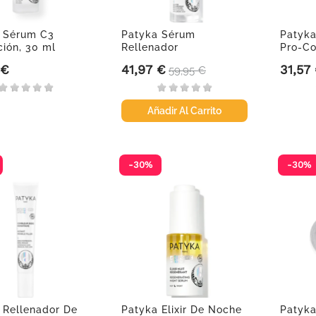
 Sérum C3
Patyka Sérum
Patyka
ción, 30 ml
Rellenador
Pro-Co
Fundamental, 30 ml
Recarga
 €
41,97 €
31,57
Precio
Precio base
Precio
59,95 €
Añadir Al Carrito
-30%
-30%
 Rellenador De
Patyka Elixir De Noche
Patyka