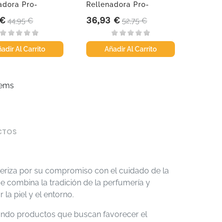
adora Pro-
Rellenadora Pro-
nico -...
Hyaluronico,...
 €
36,93 €
Precio base
Precio
Precio base
44,95 €
52,75 €
adir Al Carrito
Añadir Al Carrito
tems
CTOS
eriza por su compromiso con el cuidado de la
ue combina la tradición de la perfumería y
a piel y el entorno.
lando productos que buscan favorecer el