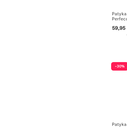
Patyka
Perfec
59,95
Precio
-30%
Patyka