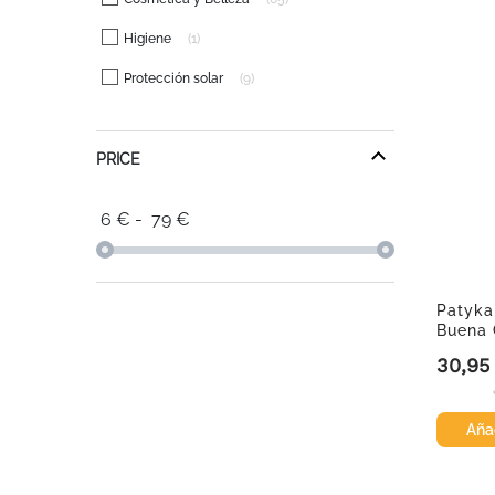
Higiene
1
Protección solar
9
PRICE
6
€
-
79
€
Patyka
Buena 
30,95
Precio
Añad