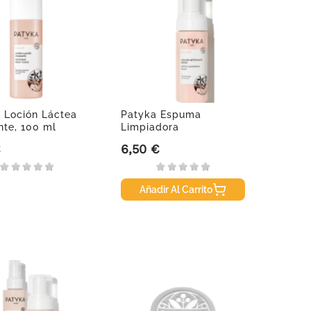
 Loción Láctea
Patyka Espuma
te, 100 ml
Limpiadora
Detoxificante, 50 ml
€
6,50 €
Precio
Añadir Al Carrito