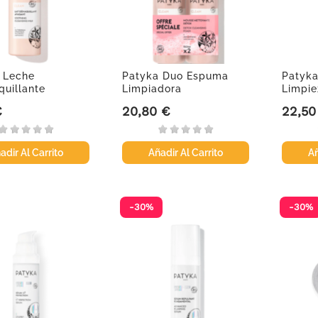
 Leche
Patyka Duo Espuma
Patyka
uillante
Limpiadora
Limpie
te, 50 ml
Detoxificante,...
ml
€
20,80 €
22,50
Precio
Precio
adir Al Carrito
Añadir Al Carrito
Añ
-30%
-30%