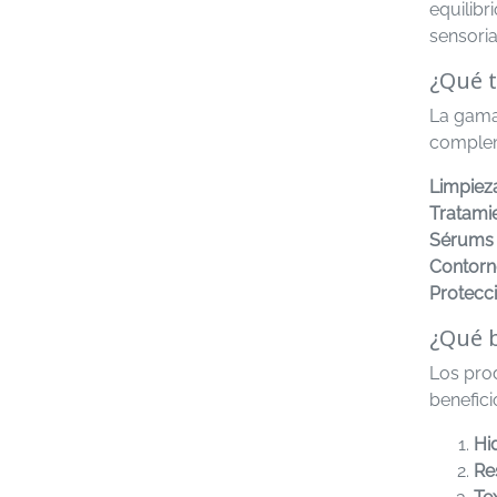
equilibr
sensoria
¿Qué t
La gama 
complem
Limpieza
Tratamie
Sérums 
Contorn
Protecc
¿Qué b
Los prod
benefic
Hi
Re