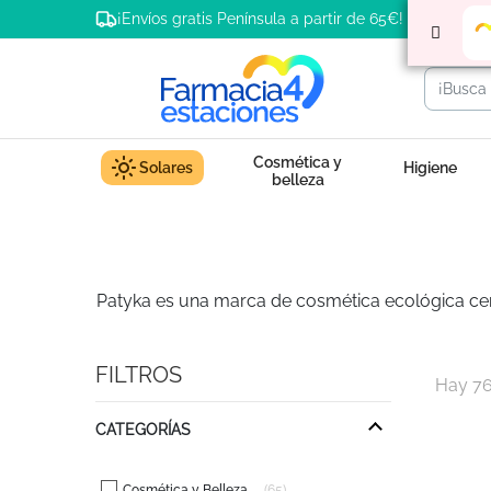
¡Envíos gratis Península a partir de 65€!
Cosmética y
Solares
Higiene
belleza
Patyka es una marca de cosmética ecológica cert
FILTROS
Hay 76
CATEGORÍAS
Cosmética y Belleza
65