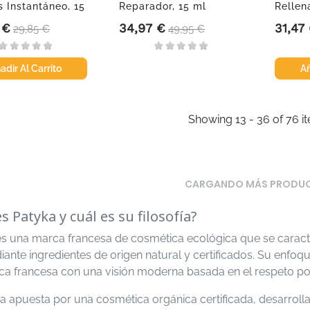
s Instantáneo, 15
Reparador, 15 ml
Rellen
Hyaluro
 €
34,97 €
31,47
Precio base
Precio
Precio base
Precio
29,85 €
49,95 €
adir Al Carrito
Añ
Showing 13 - 36 of 76 i
CARGANDO MÁS PRODU
s Patyka y cuál es su filosofía?
es una marca francesa de cosmética ecológica que se caract
iante ingredientes de origen natural y certificados. Su enfoq
a francesa con una visión moderna basada en el respeto por l
a apuesta por una cosmética orgánica certificada, desarrol